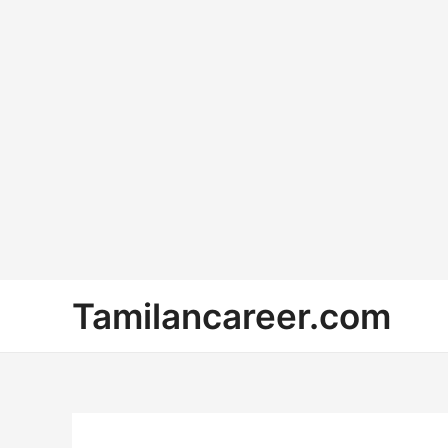
Skip
Tamilancareer.com
to
content