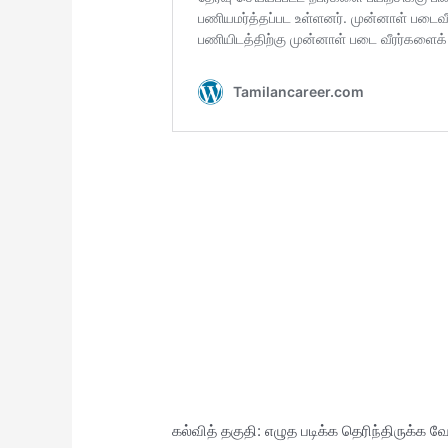
கல்வித் தகுதி: எழுத படிக்க தெரிந்திருக்க வ