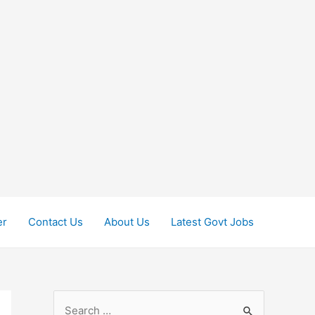
er
Contact Us
About Us
Latest Govt Jobs
S