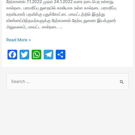
நேர்காணல் 7.1.2022 முதல் 24.1.2022 வரை நடைபெற உள்ளது.
கால்நடை பராமரிப்பு துறையில் காலியாக உள்ள கால்நடை பராமரிப்பு
உதவியாளர் பதவிக்கு புதுக்கோட்டை மாவட்டத்தில் இருந்து
விண்ணப்பித்தவர்களுக்கு நேர்காணல் தேர்வு துணை இயக்குனர்
அலுவலகம், மாவட்ட கால்நடை …
TNAHD
Read More »
Interview
F
T
W
T
S
Date
Out!
a
w
h
el
h
c
itt
at
e
ar
S
e
er
s
gr
e
e
b
A
a
a
o
p
m
r
o
p
c
h
k
f
o