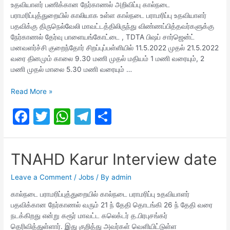
உதவியாளர் பணிக்கான நேர்காணல் அறிவிப்பு கால்நடை
பராமரிப்புத்துறையில் காலியாக உள்ள கால்நடை பராமரிப்பு உதவியாளர்
பதவிக்கு திருநெல்வேலி மாவட்டத்திலிருந்து விண்ணப்பித்தவர்களுக்கு
நேர்காணல் தேர்வு பாளையங்கோட்டை , TDTA பிஷப் சார்ஜென்ட்
மனவளர்ச்சி குறைந்தோர் சிறப்புப்பள்ளியில் 11.5.2022 முதல் 21.5.2022
வரை தினமும் காலை 9.30 மணி முதல் மதியம் 1 மணி வரையும், 2
மணி முதல் மாலை 5.30 மணி வரையும் …
Animal
Read More »
Husbandry
F
T
W
T
S
Department
Interview
a
w
h
el
h
Date
c
itt
at
e
ar
and
TNAHD Karur Interview date
Time
e
er
s
gr
e
b
A
a
Leave a Comment
/
Jobs
/ By
admin
o
p
m
கால்நடை பராமரிப்புத்துறையில் கால்நடை பராமரிப்பு உதவியாளர்
பதவிக்கான நேர்காணல் வரும் 21 ந் தேதி தொடங்கி 26 ந் தேதி வரை
o
p
நடக்கிறது என்று கரூர் மாவட்ட கலெக்டர் த.பிரபுசங்கர்
தெரிவித்துள்ளார். இது குறித்து அவர்கள் வெளியிட்டுள்ள