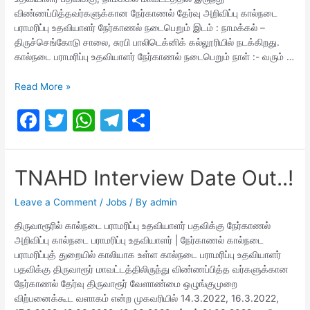
k
விண்ணப்பித்தவர்களுக்கான நேர்காணல் தேர்வு அறிவிப்பு கால்நடை
பராமரிப்பு உதவியாளர் நேர்காணல் நடைபெறும் இடம் : நாமக்கல் –
திருச்செங்கோடு சாலை, சுரபி பாலிடெக்னிக் கல்லூரியில் நடக்கிறது.
கால்நடை பராமரிப்பு உதவியாளர் நேர்காணல் நடைபெறும் நாள் :- வரும் …
TNAHD
Read More »
Interview
F
T
W
T
S
Date
a
w
h
el
h
c
itt
at
e
ar
TNAHD Interview Date Out..!
e
er
s
gr
e
b
A
a
Leave a Comment
/
Jobs
/ By
admin
o
p
m
திருவாரூரில் கால்நடை பராமரிப்பு உதவியாளர் பதவிக்கு நேர்காணல்
அறிவிப்பு கால்நடை பராமரிப்பு உதவியாளர் | நேர்காணல் கால்நடை
o
p
பராமரிப்புத் துறையில் காலியாக உள்ள கால்நடை பராமரிப்பு உதவியாளர்
k
பதவிக்கு திருவாரூர் மாவட்டத்திலிருந்து விண்ணப்பித்த வர்களுக்கான
நேர்காணல் தேர்வு திருவாரூர் வேளாண்மை ஒழுங்குமுறை
விற்பனைக்கூட வளாகம் என்ற முகவரியில் 14.3.2022, 16.3.2022,