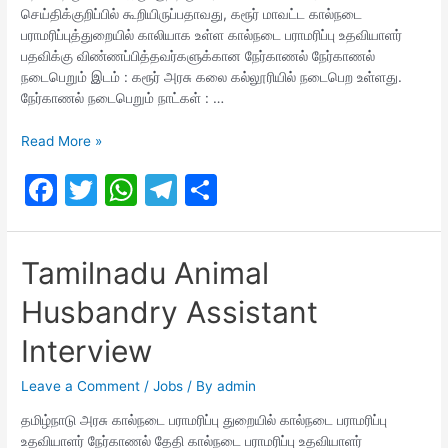
k
செய்திக்குறிப்பில் கூறியிருப்பதாவது, கரூர் மாவட்ட கால்நடை
பராமரிப்புத்துறையில் காலியாக உள்ள கால்நடை பராமரிப்பு உதவியாளர்
பதவிக்கு விண்ணப்பித்தவர்களுக்கான நேர்காணல் நேர்காணல்
நடைபெறும் இடம் : கரூர் அரசு கலை கல்லூரியில் நடைபெற உள்ளது.
நேர்காணல் நடைபெறும் நாட்கள் : …
TNAHD
Read More »
Karur
F
T
W
T
S
Interview
date
a
w
h
el
h
c
itt
at
e
ar
Tamilnadu Animal
e
er
s
gr
e
Husbandry Assistant
b
A
a
o
p
m
Interview
o
p
Leave a Comment
/
Jobs
/ By
admin
k
தமிழ்நாடு அரசு கால்நடை பராமரிப்பு துறையில் கால்நடை பராமரிப்பு
உதவியாளர் நேர்காணல் தேதி கால்நடை பராமரிப்பு உதவியாளர்