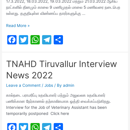
17.3.2022, 18.03.2022, 19.03.2022 மற்றும் 21.03.2022 ஆகிய
நாட்களில் தினமும் காலை 9 மணிமுதல் மாலை 5 மணிவரை நடைபெற
உள்ளது. தகுதியுள்ள விண்ணப்ப தாரர்களுக்கு …
TNAHD
Read More »
Interview
F
T
W
T
S
Date
Out..!
a
w
h
el
h
c
itt
at
e
ar
TNAHD Tiruvallur Interview
e
er
s
gr
e
News 2022
b
A
a
o
p
m
Leave a Comment
/
Jobs
/ By
admin
o
p
கால்நடை பராமரிப்பு உதவியாளர் மற்றும் அலுவலக உதவியாளர்
பணிக்கான நேர்காணல் தற்காலிகமாக ஒத்தி வைக்கப்படுகிறது.
k
Interview for the Job of Veterinary Assistant has been
temporarily postponed Click here
F
T
W
T
S