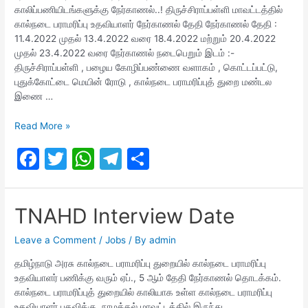
காலிப்பணியிடங்களுக்கு நேர்காணல்..! திருச்சிராப்பள்ளி மாவட்டத்தில்
கால்நடை பராமரிப்பு உதவியாளர் நேர்காணல் தேதி நேர்காணல் தேதி :
11.4.2022 முதல் 13.4.2022 வரை 18.4.2022 மற்றும் 20.4.2022
முதல் 23.4.2022 வரை நேர்காணல் நடைபெறும் இடம் :-
திருச்சிராப்பள்ளி , பழைய கோழிப்பண்ணை வளாகம் , கொட்டப்பட்டு,
புதுக்கோட்டை மெயின் ரோடு , கால்நடை பராமரிப்புத் துறை மண்டல
இணை …
Tamilnadu
Read More »
Animal
F
T
W
T
S
Husbandry
Assistant
a
w
h
el
h
Interview
c
itt
at
e
ar
TNAHD Interview Date
e
er
s
gr
e
b
A
a
Leave a Comment
/
Jobs
/ By
admin
o
p
m
தமிழ்நாடு அரசு கால்நடை பராமரிப்பு துறையில் கால்நடை பராமரிப்பு
உதவியாளர் பணிக்கு வரும் ஏப்., 5 ஆம் தேதி நேர்காணல் தொடக்கம்.
o
p
கால்நடை பராமரிப்புத் துறையில் காலியாக உள்ள கால்நடை பராமரிப்பு
உதவியாளர் பதவிக்கு, நாமக்கல் மாவட்டத்தில் இருந்து