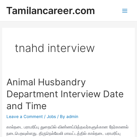
Skip
Tamilancareer.com
to
Main
content
Men
tnahd interview
Animal Husbandry
Department Interview Date
and Time
Leave a Comment
/
Jobs
/ By
admin
கால்நடை பராமரிப்பு துறையில் விண்ணப்பித்தவர்களுக்கான நேர்காணல்
நடைபெறவுள்ளது. திருநெல்வேலி மாவட்டத்தில் கால்நடை பராமரிப்பு