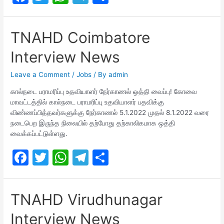
a
w
h
el
h
c
itt
at
e
ar
TNAHD Coimbatore
e
er
s
gr
e
Interview News
b
A
a
o
p
m
Leave a Comment
/
Jobs
/ By
admin
o
p
கால்நடை பராமரிப்பு உதவியாளர் நேர்காணல் ஒத்தி வைப்பு! கோவை
மாவட்டத்தில் கால்நடை பராமரிப்பு உதவியாளர் பதவிக்கு
k
விண்ணப்பித்தவர்களுக்கு நேர்காணல் 5.1.2022 முதல் 8.1.2022 வரை
நடைபெற இருந்த நிலையில் தற்போது தற்காலிகமாக ஒத்தி
வைக்கப்பட்டுள்ளது.
F
T
W
T
S
a
w
h
el
h
c
itt
at
e
ar
TNAHD Virudhunagar
e
er
s
gr
e
Interview News
b
A
a