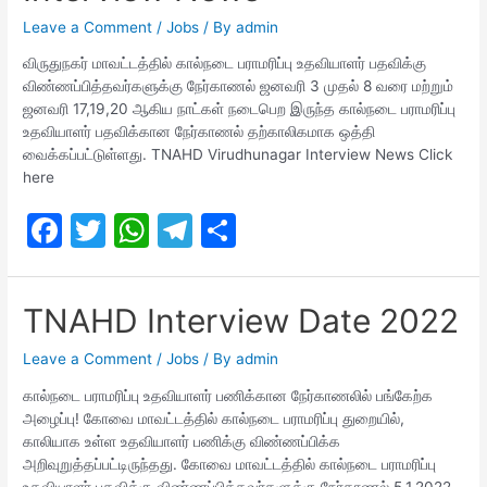
o
p
m
Leave a Comment
/
Jobs
/ By
admin
o
p
விருதுநகர் மாவட்டத்தில் கால்நடை பராமரிப்பு உதவியாளர் பதவிக்கு
விண்ணப்பித்தவர்களுக்கு நேர்காணல் ஜனவரி 3 முதல் 8 வரை மற்றும்
k
ஜனவரி 17,19,20 ஆகிய நாட்கள் நடைபெற இருந்த கால்நடை பராமரிப்பு
உதவியாளர் பதவிக்கான நேர்காணல் தற்காலிகமாக ஒத்தி
வைக்கப்பட்டுள்ளது. TNAHD Virudhunagar Interview News Click
here
F
T
W
T
S
a
w
h
el
h
c
itt
at
e
ar
TNAHD Interview Date 2022
e
er
s
gr
e
b
A
a
Leave a Comment
/
Jobs
/ By
admin
o
p
m
கால்நடை பராமரிப்பு உதவியாளர் பணிக்கான நேர்காணலில் பங்கேற்க
அழைப்பு! கோவை மாவட்டத்தில் கால்நடை பராமரிப்பு துறையில்,
o
p
காலியாக உள்ள உதவியாளர் பணிக்கு விண்ணப்பிக்க
k
அறிவுறுத்தப்பட்டிருந்தது. கோவை மாவட்டத்தில் கால்நடை பராமரிப்பு
உதவியாளர் பதவிக்கு விண்ணப்பித்தவர்களுக்கு நேர்காணல் 5.1.2022