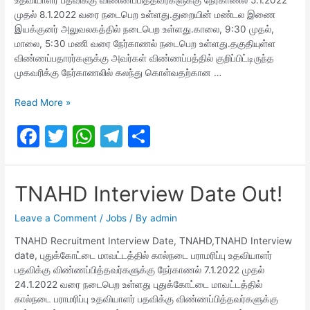
முதல் 8.1.2022 வரை நடைபெற உள்ளது.துறையின் மண்டல இணை
இயக்குனர் அலுவலகத்தில் நடைபெற உள்ளது.காலை, 9:30 முதல்,
மாலை, 5:30 மணி வரை நேர்காணல் நடைபெற உள்ளது.தகுதியுள்ள
விண்ணப்பதாரர்களுக்கு அவர்கள் விண்ணப்பத்தில் குறிப்பிட்டிருந்த
முகவரிக்கு நேர்காணலில் கலந்து கொள்வதற்கான …
TNAHD
Read More »
Interview
F
T
W
T
S
Date
2022
a
w
h
el
h
c
itt
at
e
ar
TNAHD Interview Date Out!
e
er
s
gr
e
b
A
a
Leave a Comment
/
Jobs
/ By
admin
o
p
m
TNAHD Recruitment Interview Date, TNAHD,TNAHD Interview
date, புதுக்கோட்டை மாவட்டத்தில் கால்நடை பராமரிப்பு உதவியாளர்
o
p
பதவிக்கு விண்ணப்பித்தவர்களுக்கு நேர்காணல் 7.1.2022 முதல்
k
24.1.2022 வரை நடைபெற உள்ளது புதுக்கோட்டை மாவட்டத்தில்
கால்நடை பராமரிப்பு உதவியாளர் பதவிக்கு விண்ணப்பித்தவர்களுக்கு