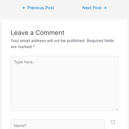
c
itt
at
e
ar
Post
←
Previous Post
Next Post
→
e
er
s
gr
e
navigation
b
A
a
o
p
m
Leave a Comment
o
p
Your email address will not be published.
Required fields
k
are marked
*
Type
here..
Name*