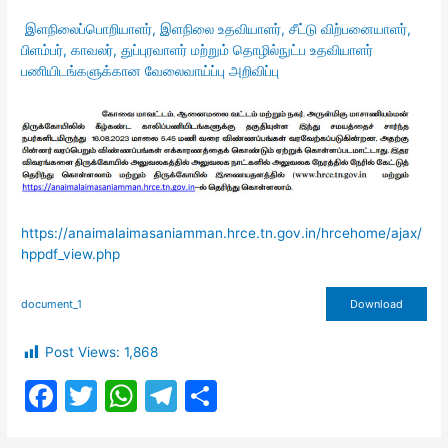
இளநிலைப்பொறியாளர், இளநிலை உதவியாளர், சீட்டு விற்பனையாளர்,
பிளம்பர், காவலர், துப்புரவாளர் மற்றும் தொழில்நுட்ப உதவியாளர்
பணியிடங்களுக்கான வேலைவாய்ப்பு அறிவிப்பு
https://anaimalaimasaniamman.hrce.tn.gov.in/hrcehome/ajax/
hppdf_view.php
document_1
Download
Post Views:
1,868
F
T
W
T
S
a
w
h
el
h