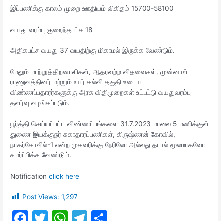
இப்பணிக்கு காலம் முறை ஊதியம் விகிதம் 15700-58100
வயது வரம்பு குறைந்தபட்ச 18
அதிகபட்ச வயது 37 வயதிற்கு மிகாமல் இருக்க வேண்டும்.
மேலும் மாற்றுத்திறனாளிகள், ஆதரவற்ற விதவைகள், முன்னாள்
ராணுவத்தினர் மற்றும் உயர் கல்வி தகுதி உடைய
விண்ணப்பதாரர்களுக்கு அரசு விதிமுறைகள் உட்பட்டு வயதுவரம்பு
தளர்வு வழங்கப்படும்.
பூர்த்தி செய்யப்பட்ட விண்ணப்பங்களை 31.7.2023 மாலை 5 மணிக்குள்
துணை இயக்குநர் சுகாதாரப்பணிகள், கிருஷ்ணன் கோவில்,
நாகர்கோவில்-1 என்ற முகவரிக்கு நேரிலோ அல்லது தபால் மூலமாகவோ
சமர்ப்பிக்க வேண்டும்.
Notification
click here
Post Views:
1,297
F
T
W
T
S