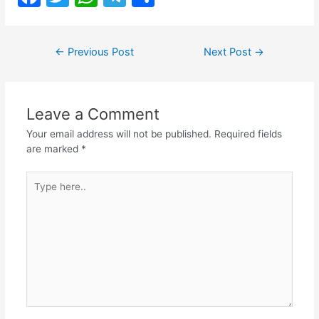
a
w
h
el
h
c
itt
at
e
ar
Post
←
Previous Post
Next Post
→
e
er
s
gr
e
navigation
b
A
a
o
p
m
Leave a Comment
o
p
Your email address will not be published.
Required fields
k
are marked
*
Type
here..