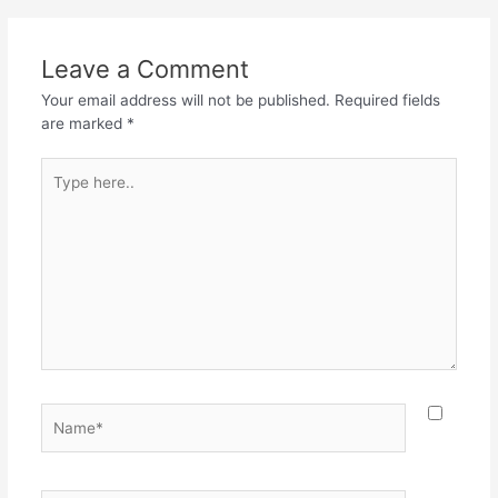
b
A
a
o
p
m
Leave a Comment
o
p
Your email address will not be published.
Required fields
k
are marked
*
Type
here..
Name*