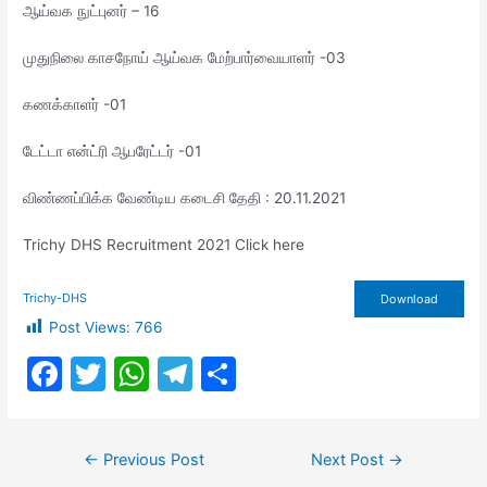
ஆய்வக நுட்புனர் – 16
முதுநிலை காசநோய் ஆய்வக மேற்பார்வையாளர் -03
கணக்காளர் -01
டேட்டா என்ட்ரி ஆபரேட்டர் -01
விண்ணப்பிக்க வேண்டிய கடைசி தேதி : 20.11.2021
Trichy DHS Recruitment 2021 Click here
Trichy-DHS
Download
Post Views:
766
F
T
W
T
S
a
w
h
el
h
c
itt
at
e
ar
Post
←
Previous Post
Next Post
→
e
er
s
gr
e
navigation