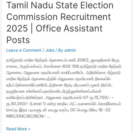
Tamil Nadu State Election
Office
e
er
s
gr
e
Assistant
Commission Recruitment
b
A
a
and
Various
o
p
m
2025 | Office Assistant
Posts
o
p
Posts
k
Leave a Comment
/
Jobs
/ By
admin
தமிழ்நாடு மாநில தேர்தல் ஆணையம்.எண்.208/2, ஜவஹர்லால் நேரு
சாலை, அரும்பாக்கம், சென்னை-600 106.தமிழ்நாடு மாநில தேர்தல்
ஆணைய அலுவலக உதவியாளர் காலிப்பணியிட அறிவிக்கை மிழ்நாடு
மாநில தேர்தல் ஆணையத்தில் அலுவலக உதவியாளர் நிலையில்
ஏற்பட்டுள்ளகாலிப்பணியிடத்தினை நேரடி நியமனம் மூலம் நிரப்பிட
தகுதியான விண்ணப்பதாரர்களிடமிருந்துவிண்ணப்பங்கள்
வரவேற்கப்படுகின்றன. அலுவலக உதவியாளர்-07 ரூ.15,700/- –
ரூ.50,000/- (Level 1) என்ற ஊதிய அட்டவணையில் அரசுநிர்ணயம்
செய்த இதர படிகளுடன் வயது வரம்பு OC பொது பிரிவு 18 -32
MBC/DNC/BC/BCM : …
Tamil
Read More »