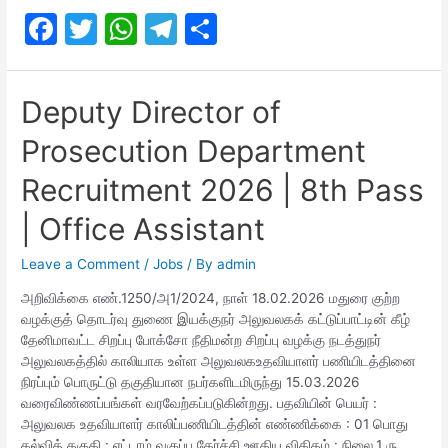
Chennai
F
T
W
T
S
Corporation
Recruitment
a
w
h
el
h
2026
c
itt
at
e
ar
Deputy Director of
e
er
s
gr
e
Prosecution Department
b
A
a
o
p
m
Recruitment 2026 | 8th Pass
o
p
| Office Assistant
k
Leave a Comment
/
Jobs
/ By
admin
அறிவிக்கை எண்.1250/அ1/2024, நாள் 18.02.2026 மதுரை குற்ற
வழக்குத் தொடர்வு துணை இயக்குநர் அலுவலகக் கட்டுப்பாட்டின் கீழ்
தேனிமாவட்ட சிறப்பு போக்சோ நீதிமன்ற சிறப்பு வழக்கு நடத்துநர்
அலுவலகத்தில் காலியாக உள்ள அலுவலகஉதவியாளர் பணியிடத்தினை
நிரப்பும் பொருட்டு தகுதியான நபர்களிடமிருந்து 15.03.2026
வரைவிண்ணப்பங்கள் வரவேற்கப்படுகின்றது. பதவியின் பெயர் :
அலுவலக உதவியாளர் காலிப்பணியிடத்தின் எண்ணிக்கை : 01 பொது
கல்வித் தகுதி : எட்டாம் வகுப்பு தேர்ச்சி ஊதிய விகிதம் : நிலை.1 ரு.