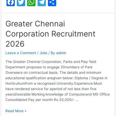
F
T
W
T
S
Recorder
Recruitment
a
w
h
el
h
2026
c
itt
at
e
ar
Greater Chennai
e
er
s
gr
e
Corporation Recruitment
b
A
a
o
p
m
2026
o
p
Leave a Comment
/
Jobs
/ By
admin
k
The Greater Chennai Corporation, Parks and Play field
Department proposes to engage 20numbers of Park
Overseers on contractual basis. The details and minimum
educational qualification aregiven below: Diploma / Degree in
Horticulturefrom a recognized University.Experience:Must
have rendered service for aperiod of not less than five
yearsDesirable:Working knowledge of Computerand MS-Office
Consolidated Pay per month Rs.33,000/- …
Greater
Read More »