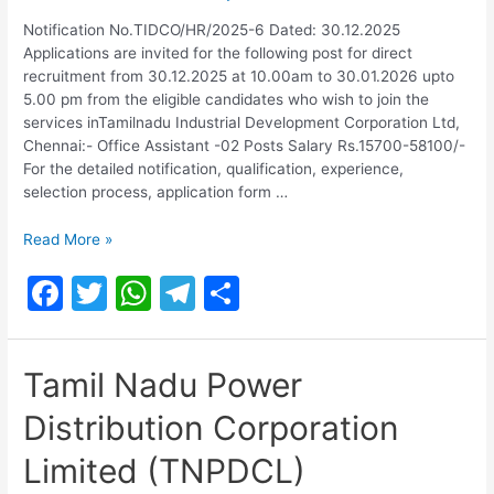
Notification No.TIDCO/HR/2025-6 Dated: 30.12.2025
Applications are invited for the following post for direct
recruitment from 30.12.2025 at 10.00am to 30.01.2026 upto
5.00 pm from the eligible candidates who wish to join the
services inTamilnadu Industrial Development Corporation Ltd,
Chennai:- Office Assistant -02 Posts Salary Rs.15700-58100/-
For the detailed notification, qualification, experience,
selection process, application form …
TAMILNADU
Read More »
INDUSTRIAL
F
T
W
T
S
DEVELOPMENT
CORPORATION
a
w
h
el
h
LIMITED
c
itt
at
e
ar
Recruitment
Tamil Nadu Power
2026
e
er
s
gr
e
|
Distribution Corporation
b
A
a
TIDCO
Recruitment
o
p
m
Limited (TNPDCL)
2026
|