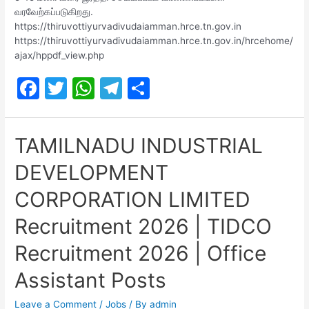
வரவேற்கப்படுகிறது.
https://thiruvottiyurvadivudaiamman.hrce.tn.gov.in
https://thiruvottiyurvadivudaiamman.hrce.tn.gov.in/hrcehome/
ajax/hppdf_view.php
F
T
W
T
S
a
w
h
el
h
c
itt
at
e
ar
TAMILNADU INDUSTRIAL
e
er
s
gr
e
DEVELOPMENT
b
A
a
o
p
m
CORPORATION LIMITED
o
p
Recruitment 2026 | TIDCO
k
Recruitment 2026 | Office
Assistant Posts
Leave a Comment
/
Jobs
/ By
admin