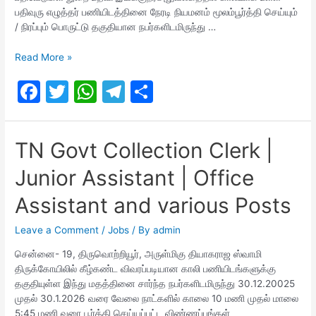
பதிவுரு எழுத்தர் பணியிடத்தினை நேரடி நியமனம் மூலம்பூர்த்தி செய்யும்
/ நிரப்பும் பொருட்டு தகுதியான நபர்களிடமிருந்து …
TN
Read More »
Land
F
T
W
T
S
Survey
and
a
w
h
el
h
Records
c
itt
at
e
ar
Department
TN Govt Collection Clerk |
Recruitment
e
er
s
gr
e
2026
Junior Assistant | Office
b
A
a
o
p
m
Assistant and various Posts
o
p
Leave a Comment
/
Jobs
/ By
admin
k
சென்னை- 19, திருவொற்றியூர், அருள்மிகு தியாகராஜ ஸ்வாமி
திருக்கோயிலில் கீழ்கண்ட விவரப்படியான காலி பணியிடங்களுக்கு
தகுதியுள்ள இந்து மதத்தினை சார்ந்த நபர்களிடமிருந்து 30.12.20025
முதல் 30.1.2026 வரை வேலை நாட்களில் காலை 10 மணி முதல் மாலை
5:45 மணி வரை பூர்த்தி செய்யப்பட்ட விண்ணப்பங்கள்