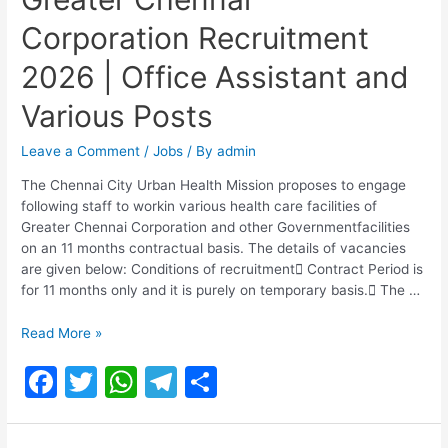
e
er
s
gr
e
Recruitment
Corporation Recruitment
b
A
a
2026
|
o
p
m
2026 | Office Assistant and
TNEB
o
p
Recruitment
Various Posts
2026
k
Leave a Comment
/
Jobs
/ By
admin
The Chennai City Urban Health Mission proposes to engage
following staff to workin various health care facilities of
Greater Chennai Corporation and other Governmentfacilities
on an 11 months contractual basis. The details of vacancies
are given below: Conditions of recruitment Contract Period is
for 11 months only and it is purely on temporary basis. The …
Greater
Read More »
Chennai
F
T
W
T
S
Corporation
Recruitment
a
w
h
el
h
2026
c
itt
at
e
ar
|