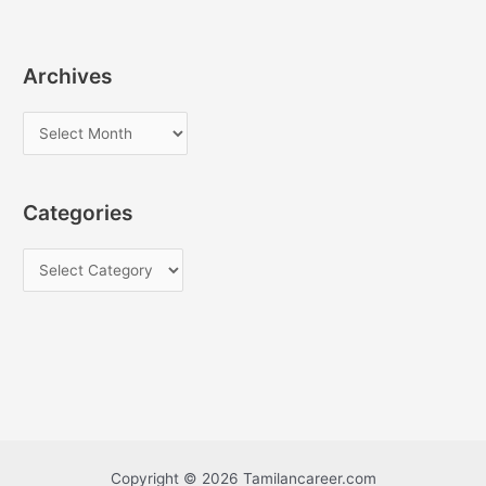
Archives
A
r
c
Categories
h
i
C
v
a
e
t
s
e
g
o
r
i
Copyright © 2026 Tamilancareer.com