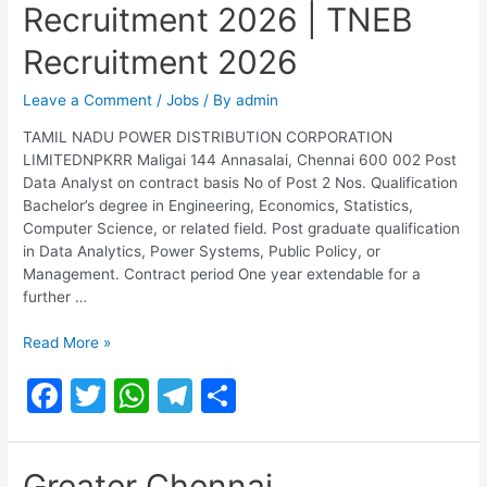
o
p
Recruitment 2026 | TNEB
Office
k
Assistant
Recruitment 2026
Posts
Leave a Comment
/
Jobs
/ By
admin
TAMIL NADU POWER DISTRIBUTION CORPORATION
LIMITEDNPKRR Maligai 144 Annasalai, Chennai 600 002 Post
Data Analyst on contract basis No of Post 2 Nos. Qualification
Bachelor’s degree in Engineering, Economics, Statistics,
Computer Science, or related field. Post graduate qualification
in Data Analytics, Power Systems, Public Policy, or
Management. Contract period One year extendable for a
further …
Tamil
Read More »
Nadu
F
T
W
T
S
Power
Distribution
a
w
h
el
h
Corporation
c
itt
at
e
ar
Limited
Greater Chennai
(TNPDCL)