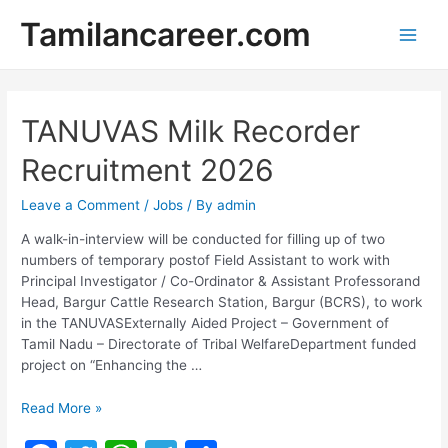
Skip
Tamilancareer.com
to
Main
content
Men
TANUVAS Milk Recorder
Recruitment 2026
Leave a Comment
/
Jobs
/ By
admin
A walk-in-interview will be conducted for filling up of two
numbers of temporary postof Field Assistant to work with
Principal Investigator / Co-Ordinator & Assistant Professorand
Head, Bargur Cattle Research Station, Bargur (BCRS), to work
in the TANUVASExternally Aided Project – Government of
Tamil Nadu – Directorate of Tribal WelfareDepartment funded
project on “Enhancing the …
TANUVAS
Read More »
Milk