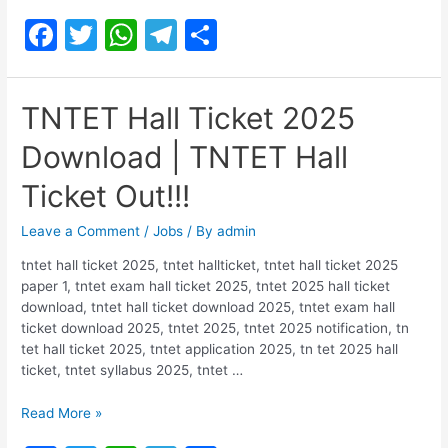
Nadu
F
T
W
T
S
State
Election
a
w
h
el
h
Commission
c
itt
at
e
ar
Recruitment
TNTET Hall Ticket 2025
2025
e
er
s
gr
e
|
Download | TNTET Hall
b
A
a
Office
Assistant
o
p
m
Ticket Out!!!
Posts
o
p
Leave a Comment
/
Jobs
/ By
admin
k
tntet hall ticket 2025, tntet hallticket, tntet hall ticket 2025
paper 1, tntet exam hall ticket 2025, tntet 2025 hall ticket
download, tntet hall ticket download 2025, tntet exam hall
ticket download 2025, tntet 2025, tntet 2025 notification, tn
tet hall ticket 2025, tntet application 2025, tn tet 2025 hall
ticket, tntet syllabus 2025, tntet …
TNTET
Read More »
Hall