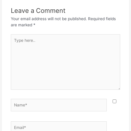
o
p
m
Leave a Comment
o
p
Your email address will not be published.
Required fields
k
are marked
*
Type
here..
Name*
Email*