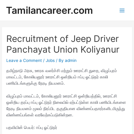
Skip
Tamilancareer.com
to
Main
content
Men
Recruitment of Jeep Driver
Panchayat Union Koliyanur
Leave a Comment
/
Jobs
/ By
admin
தமிழ்நாடு அரசு, ஊரக வளர்ச்சி மற்றும் ஊராட்சி துறை, விழுப்புரம்
மாவட்டம், கோலியனூர் ஊராட்சி ஒன்றியம் ஈப்பு ஓட்டுநர் காலி
பணியிடங்களுக்கு நேரடி நியமனம்.
விழுப்புரம் மாவட்டம், கோலியனூர் ஊராட்சி ஒன்றியத்தில், ஊராட்சி
ஒன்றிய தரப்பு ஈப்பு ஓட்டுநர் நிலையில் ஏற்பட்டுள்ள காலி பணியிடங்களை
நேரடி நியமனம் மூலம் நிரப்பிட தகுதியான விண்ணப்பதாரர்களிடமிருந்து
விண்ணப்பங்கள் வரவேற்கப்படுகின்றன.
பதவியின் பெயர்: ஈப்பு ஓட்டுநர்