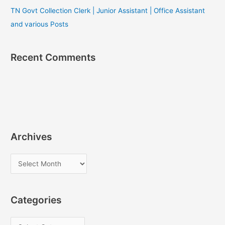
TN Govt Collection Clerk | Junior Assistant | Office Assistant
and various Posts
Recent Comments
Archives
A
r
c
Categories
h
i
C