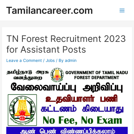
Skip
Tamilancareer.com
to
Main
content
Men
TN Forest Recruitment 2023
for Assistant Posts
Leave a Comment
/
Jobs
/ By
admin