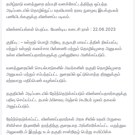
தமிழ்நாடு வனத்துறை தர்மபுரி வனக்கோட்டத்திற்கு ஒப்பந்த
அடிப்படையில் தொழில்நுட்ப உதவியாளர் தரவு நுழைவு இயக்குபவர்
பணியிடங்களுக்கு விண்ணப்ப படிவம்.
விண்ணப்பங்கள் பெறப்பட வேண்டிய கடைசி நாள் : 22.06.2023
குறிப்பு : – உள்ளூர் மொழி அறிவு, தருமபுரி மாவட்டத்தின் நிலப்பரப்பு
மற்றும் உள்ளூர் கலாச்சார பின்னணி மற்றும் தொழில்முறை அனுபவம்
உள்ள விண்ணப்பதாரர்களுக்கு முன்னுரிமை அளிக்கப்படும்.
வனத்துறையின் செயல்பாடுகளில் அவர்களின் தகுதி தொழில்முறை
அனுபவம் மற்றும் சம்பந்தப்பட்ட துறையில் ஒட்டுமொத்த திறனுக்கும்
ஏற்றவாறு மதிப்பெண் வழங்கப்படும்.
தகுதியின் அடிப்படையில் தேர்ந்தெடுக்கப்படும் விண்ணப்பதாரர்களுக்கு
பதிவு செய்யப்பட்ட தபால் /விரைவு அஞ்சல் /கூரியர் மூலம் தகவல்
அனுப்பப்படும்.
தேர்ந்தெடுக்கப்பட்ட விண்ணப்பதாரர்கள் அரசு சிவில் உதவி அறுவை
சிகிச்சை நிபுணரின் தரத்திற்கு குறையாத அங்கீகரிக்கப்பட்ட மருத்துவ
அலுவலரிடம் இருந்து உடல் தகுதி சான்றிதழ் பெற்று சமர்ப்பிக்க