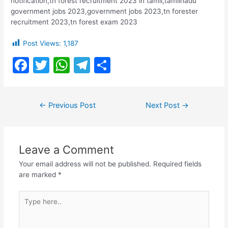
notification,tn forest recruitment 2023 in tamil,tamilnadu
government jobs 2023,government jobs 2023,tn forester
recruitment 2023,tn forest exam 2023
Post Views:
1,187
F
T
W
T
S
a
w
h
el
h
c
itt
at
e
ar
Post
←
Previous Post
Next Post
→
e
er
s
gr
e
navigation
b
A
a
o
p
m
Leave a Comment
o
p
Your email address will not be published.
Required fields
k
are marked
*
Type
here..