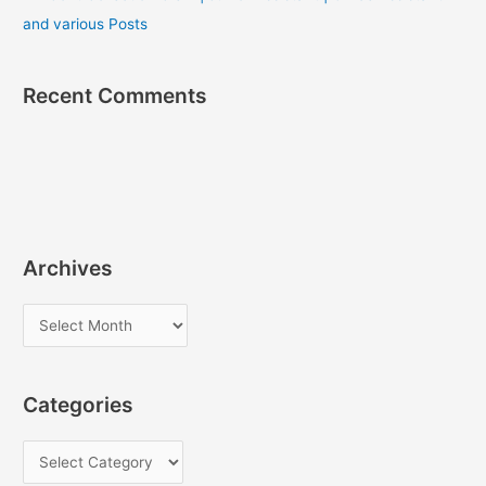
and various Posts
Recent Comments
Archives
A
r
c
Categories
h
i
C
v
a