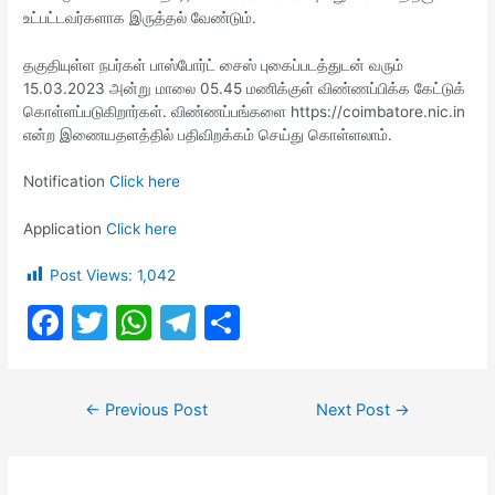
உட்பட்டவர்களாக இருத்தல் வேண்டும்.
தகுதியுள்ள நபர்கள் பாஸ்போர்ட் சைஸ் புகைப்படத்துடன் வரும்
15.03.2023 அன்று மாலை 05.45 மணிக்குள் விண்ணப்பிக்க கேட்டுக்
கொள்ளப்படுகிறார்கள். விண்ணப்பங்களை https://coimbatore.nic.in
என்ற இணையதளத்தில் பதிவிறக்கம் செய்து கொள்ளலாம்.
Notification
Click here
Application
Click here
Post Views:
1,042
F
T
W
T
S
a
w
h
el
h
c
itt
at
e
ar
Post
←
Previous Post
Next Post
→
e
er
s
gr
e
navigation
b
A
a