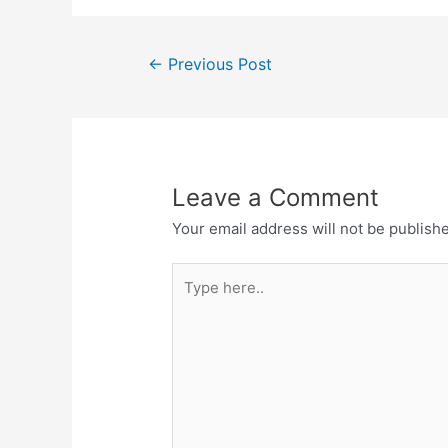
e
er
s
gr
e
b
A
a
Post
o
p
m
←
Previous Post
navigation
o
p
k
Leave a Comment
Your email address will not be publish
Type
here..