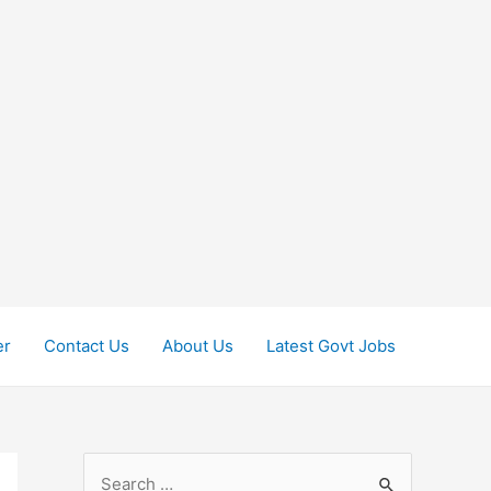
er
Contact Us
About Us
Latest Govt Jobs
S