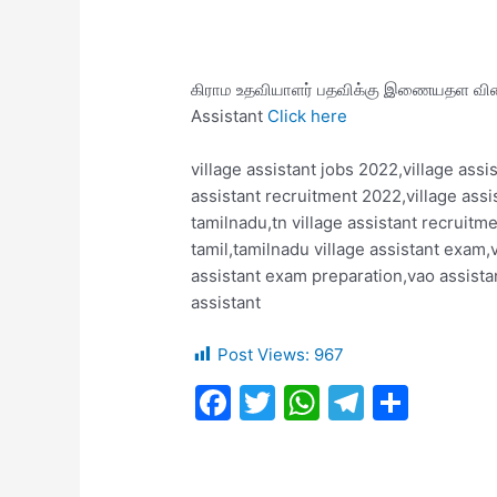
கிராம உதவியாளர் பதவிக்கு இணையதள விண்ணப
Assistant
Click here
village assistant jobs 2022,village assi
assistant recruitment 2022,village assi
tamilnadu,tn village assistant recruitme
tamil,tamilnadu village assistant exam,v
assistant exam preparation,vao assistan
assistant
Post Views:
967
F
T
W
T
S
a
w
h
el
h
c
itt
at
e
ar