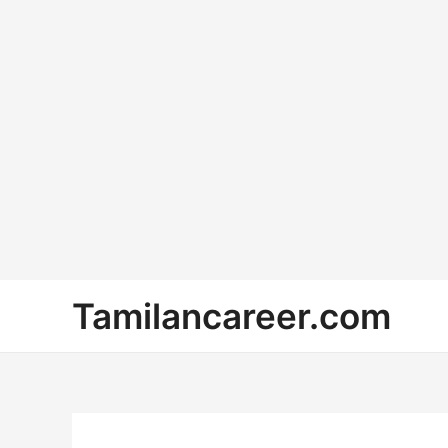
Skip
Tamilancareer.com
to
content