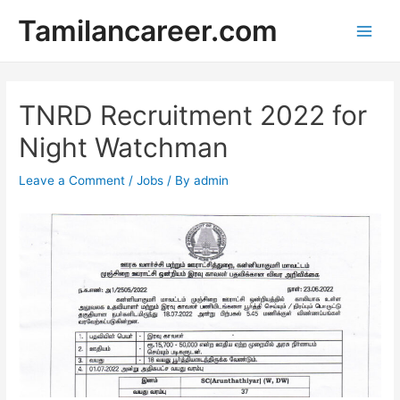
Skip
Tamilancareer.com
to
Main
content
Men
TNRD Recruitment 2022 for
Night Watchman
Leave a Comment
/
Jobs
/ By
admin