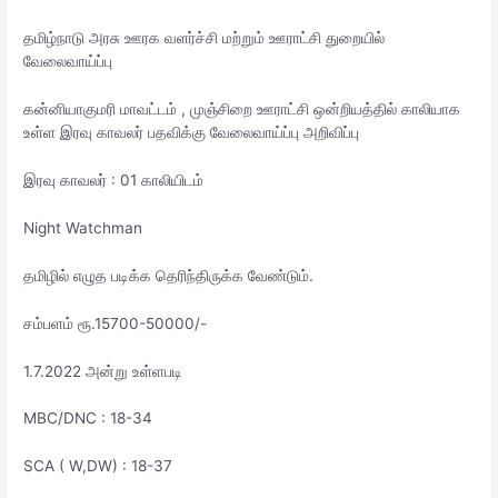
தமிழ்நாடு அரசு ஊரக வளர்ச்சி மற்றும் ஊராட்சி துறையில்
வேலைவாய்ப்பு
கன்னியாகுமரி மாவட்டம் , முஞ்சிறை ஊராட்சி ஒன்றியத்தில் காலியாக
உள்ள இரவு காவலர் பதவிக்கு வேலைவாய்ப்பு அறிவிப்பு
இரவு காவலர் : 01 காலியிடம்
Night Watchman
தமிழில் எழுத படிக்க தெரிந்திருக்க வேண்டும்.
சம்பளம் ரூ.15700-50000/-
1.7.2022 அன்று உள்ளபடி
MBC/DNC : 18-34
SCA ( W,DW) : 18-37