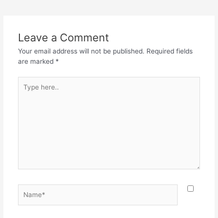
e
er
s
gr
e
navigation
b
A
a
o
p
m
Leave a Comment
o
p
Your email address will not be published.
Required fields
k
are marked
*
Type
here..
Name*