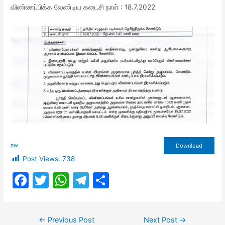
விண்ணப்பிக்க வேண்டிய கடைசி நாள் : 18.7.2022
nw
Download
Post Views:
738
F
T
W
T
S
a
w
h
el
h
c
itt
at
e
ar
Post
←
Previous Post
Next Post
→