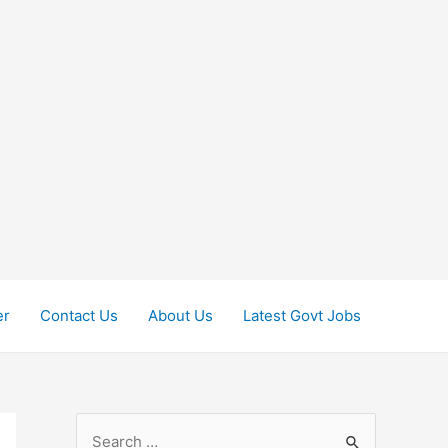
er
Contact Us
About Us
Latest Govt Jobs
S