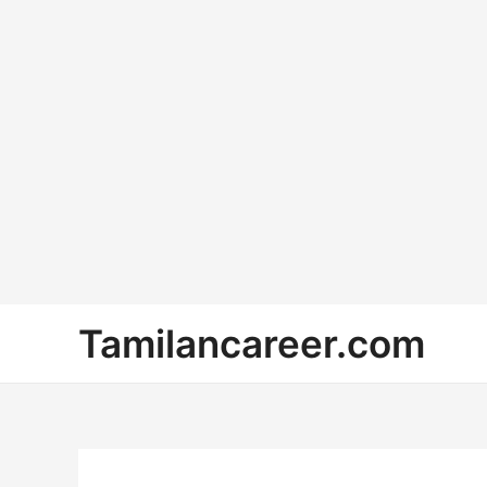
Skip
Tamilancareer.com
to
content