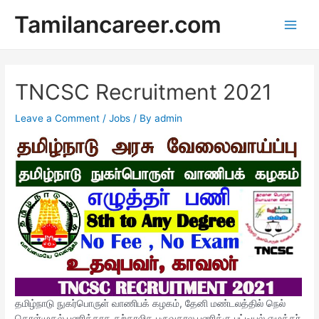
Skip
Tamilancareer.com
to
Main
content
Men
TNCSC Recruitment 2021
Leave a Comment
/
Jobs
/ By
admin
தமிழ்நாடு நுகர்பொருள் வாணிபக் கழகம், தேனி மண்டலத்தில் நெல்
கொள்முதல் பணிக்காக தற்காலிக பருவகால பணிக்கு பட்டியல் எழுத்தர்