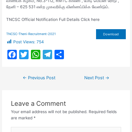
வாணிபக் கழகம், No.3-112, RMTC காலனி , போடி மெயின் ரோடு ,
தேனி – 625 531 என்ற முகவரிக்கு விண்ணப்பிக்க வேண்டும்.
TNCSC Official Notification Full Details Click here
TNCSC-Theni-Recruitment-2021
Download
Post Views:
754
F
T
W
T
S
a
w
h
el
h
c
itt
at
e
ar
Post
←
Previous Post
Next Post
→
e
er
s
gr
e
navigation
b
A
a
o
p
m
Leave a Comment
o
p
Your email address will not be published.
Required fields
k
are marked
*
Type