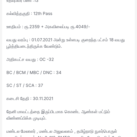
உதவுபவர் பணி :13
கல்வித்தகுதி : 12th Pass
ஊதியம் : ரூ.2359 + அகவிலைப்படி ரூ.4049/-
வயது வரம்பு : 01.07.2021 அன்று உள்ளபடி குறைந்த பட்சம் 18 வயது
பூர்த்தியடைந்திருக்க வேண்டும்.
அதிகபட்ச வயது : OC -32
BC / BCM / MBC / DNC : 34
SC / ST / SCA : 37
கடைசி தேதி : 30.11.2021
தேனி மாவட்டத்தை இருப்பிடமாக கொண்ட ஆண்கள் மட்டும்
விண்ணப்பிக்க முடியும்.
மண்டல மேலாளர் , மண்டல அலுவலகம் , தமிழ்நாடு நுகர்பொருள்