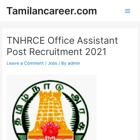
Skip
Tamilancareer.com
to
Main
content
Men
TNHRCE Office Assistant
Post Recruitment 2021
Leave a Comment
/
Jobs
/ By
admin