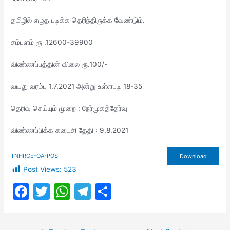
தமிழில் எழுத படிக்க தெரிந்திருக்க வேண்டும்.
சம்பளம் ரூ .12600-39900
விண்ணப்பத்தின் விலை ரூ.100/-
வயது வரம்பு 1.7.2021 அன்று உள்ளபடி 18-35
தெரிவு செய்யும் முறை : நேர்முகத்தேர்வு
விண்ணப்பிக்க கடைசி தேதி : 9.8.2021
TNHRCE-OA-POST
Download
Post Views:
523
F
T
W
T
S
a
w
h
el
h
c
itt
at
e
ar
Post