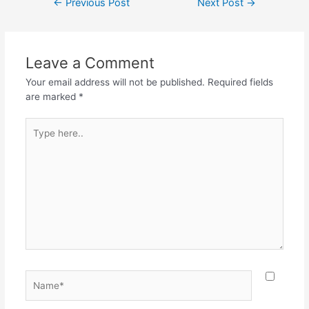
←
Previous Post
Next Post
→
e
er
s
gr
e
navigation
b
A
a
o
p
m
Leave a Comment
o
p
Your email address will not be published.
Required fields
k
are marked
*
Type
here..
Name*