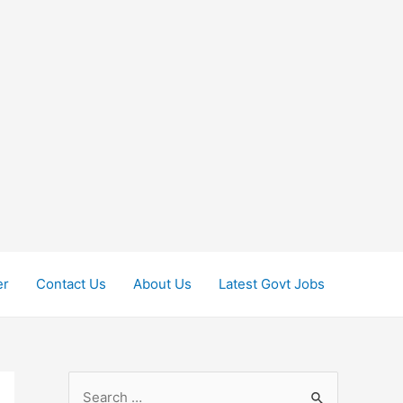
er
Contact Us
About Us
Latest Govt Jobs
S