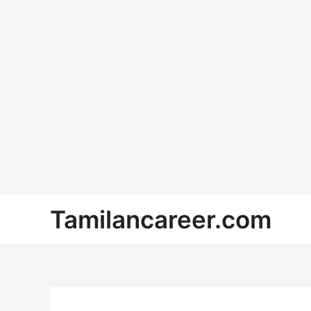
Skip
Tamilancareer.com
to
content