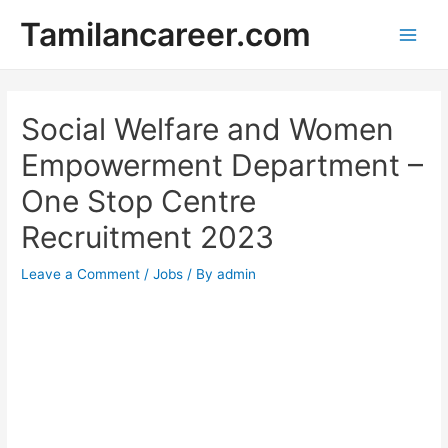
Skip
Tamilancareer.com
to
Main
content
Men
Social Welfare and Women
Empowerment Department –
One Stop Centre
Recruitment 2023
Leave a Comment
/
Jobs
/ By
admin