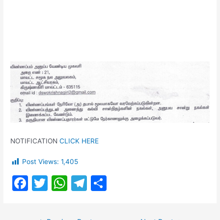
NOTIFICATION
CLICK HERE
Post Views:
1,405
F
T
W
T
S
a
w
h
el
h
c
itt
at
e
ar
Post