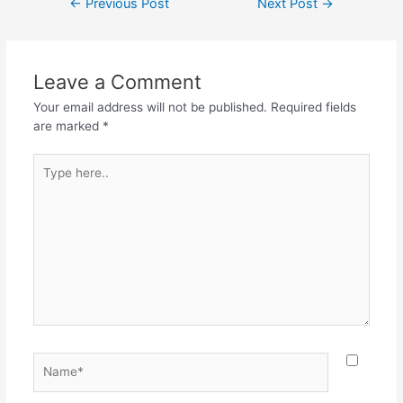
←
Previous Post
Next Post
→
e
er
s
gr
e
navigation
b
A
a
o
p
m
Leave a Comment
o
p
Your email address will not be published.
Required fields
k
are marked
*
Type
here..
Name*