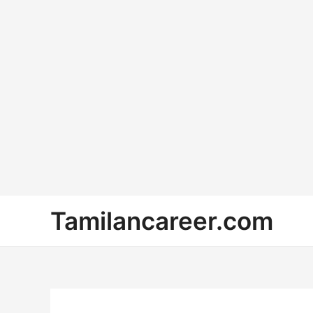
Skip
Tamilancareer.com
to
content