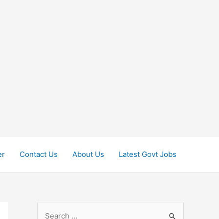
er
Contact Us
About Us
Latest Govt Jobs
S