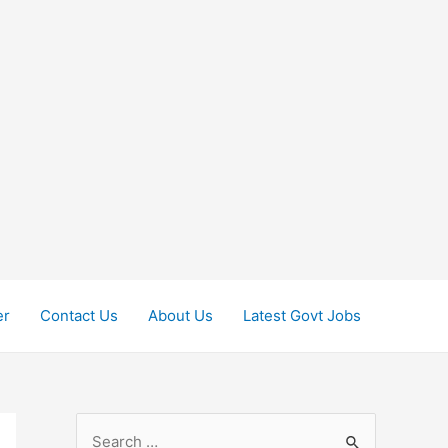
er
Contact Us
About Us
Latest Govt Jobs
S