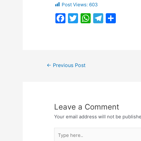
Post Views:
603
F
T
W
T
S
a
w
h
el
h
c
itt
at
e
ar
e
er
s
gr
e
b
A
a
Post
o
p
m
←
Previous Post
navigation
o
p
k
Leave a Comment
Your email address will not be publish
Type
here..