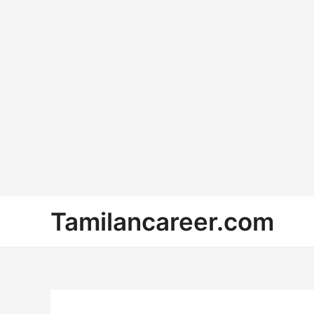
Skip
Tamilancareer.com
to
content