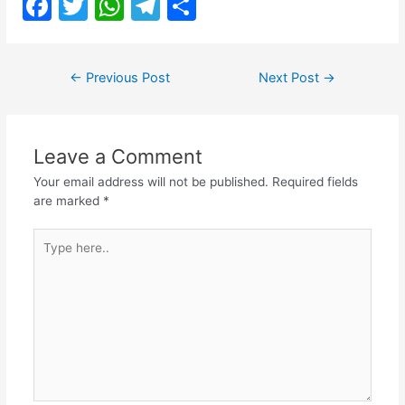
F
T
W
T
S
a
w
h
el
h
c
itt
at
e
ar
Post
←
Previous Post
Next Post
→
e
er
s
gr
e
navigation
b
A
a
o
p
m
Leave a Comment
o
p
Your email address will not be published.
Required fields
k
are marked
*
Type
here..