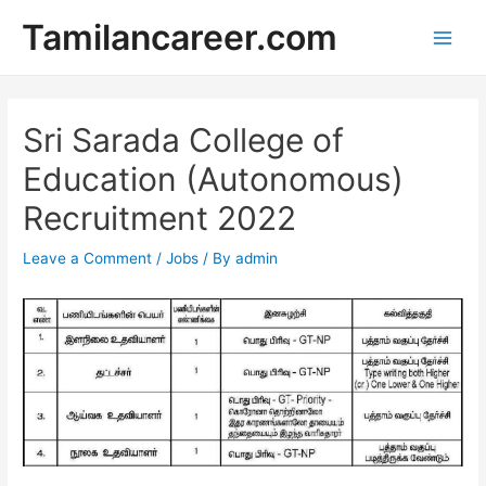
Skip
Tamilancareer.com
to
Main
content
Men
Sri Sarada College of
Education (Autonomous)
Recruitment 2022
Leave a Comment
/
Jobs
/ By
admin