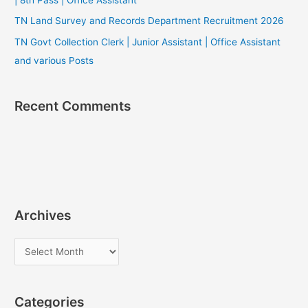
| 8th Pass | Office Assistant
TN Land Survey and Records Department Recruitment 2026
TN Govt Collection Clerk | Junior Assistant | Office Assistant
and various Posts
Recent Comments
Archives
A
r
c
Categories
h