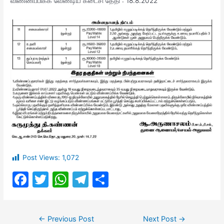
விண்ணப்பிக்க வேண்டிய கடைசி தேதி : 18.8.2022
Post Views:
1,072
F
T
W
T
S
a
w
h
el
h
c
itt
at
e
ar
Post
←
Previous Post
Next Post
→