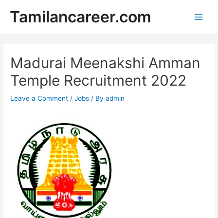
Skip
Tamilancareer.com
to
Main
content
Men
Madurai Meenakshi Amman
Temple Recruitment 2022
Leave a Comment
/
Jobs
/ By
admin