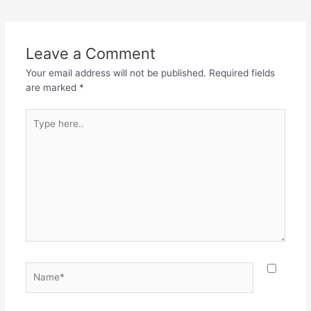
e
er
s
gr
e
navigation
b
A
a
o
p
m
Leave a Comment
o
p
Your email address will not be published.
Required fields
k
are marked
*
Type
here..
Name*