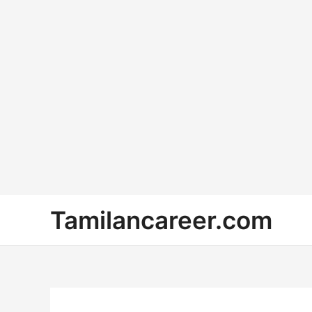
Skip
Tamilancareer.com
to
content