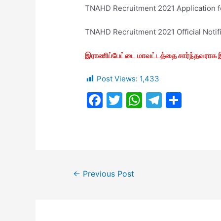
TNAHD Recruitment 2021 Application 
TNAHD Recruitment 2021 Official Notif
இராணிப்பேட்டை மாவட்டத்தை சார்ந்தவராக இ
Post Views:
1,433
F
T
W
T
S
a
w
h
el
h
c
itt
at
e
ar
e
er
s
gr
e
b
A
a
Post
o
p
m
←
Previous Post
navigation
o
p
k