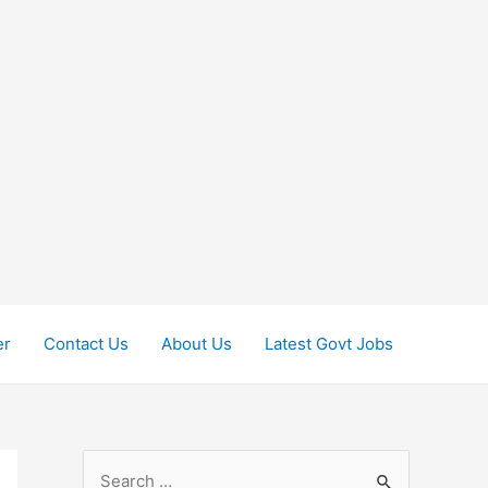
er
Contact Us
About Us
Latest Govt Jobs
S