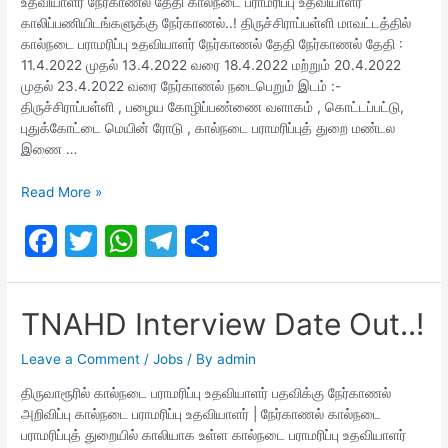
உதவியாளர் நேர்காணல் தேதி கால்நடை பராமரிப்பு உதவியாளர்
காலிப்பணியிடங்களுக்கு நேர்காணல்..! திருச்சிராப்பள்ளி மாவட்டத்தில்
கால்நடை பராமரிப்பு உதவியாளர் நேர்காணல் தேதி நேர்காணல் தேதி :
11.4.2022 முதல் 13.4.2022 வரை 18.4.2022 மற்றும் 20.4.2022
முதல் 23.4.2022 வரை நேர்காணல் நடைபெறும் இடம் :-
திருச்சிராப்பள்ளி , பழைய கோழிப்பண்ணை வளாகம் , கொட்டப்பட்டு,
புதுக்கோட்டை மெயின் ரோடு , கால்நடை பராமரிப்புத் துறை மண்டல
இணை …
Tamilnadu
Read More »
Animal
F
T
W
T
S
Husbandry
Assistant
a
w
h
el
h
Interview
c
itt
at
e
ar
TNAHD Interview Date Out..!
e
er
s
gr
e
b
A
a
Leave a Comment
/
Jobs
/ By
admin
o
p
m
திருவாரூரில் கால்நடை பராமரிப்பு உதவியாளர் பதவிக்கு நேர்காணல்
அறிவிப்பு கால்நடை பராமரிப்பு உதவியாளர் | நேர்காணல் கால்நடை
o
p
பராமரிப்புத் துறையில் காலியாக உள்ள கால்நடை பராமரிப்பு உதவியாளர்