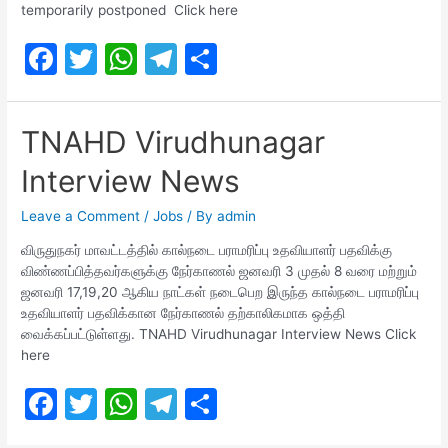
temporarily postponed Click here
F
T
W
T
S
a
w
h
el
h
c
itt
at
e
ar
TNAHD Virudhunagar
e
er
s
gr
e
Interview News
b
A
a
o
p
m
Leave a Comment
/
Jobs
/ By
admin
o
p
விருதுநகர் மாவட்டத்தில் கால்நடை பராமரிப்பு உதவியாளர் பதவிக்கு
விண்ணப்பித்தவர்களுக்கு நேர்காணல் ஜனவரி 3 முதல் 8 வரை மற்றும்
k
ஜனவரி 17,19,20 ஆகிய நாட்கள் நடைபெற இருந்த கால்நடை பராமரிப்பு
உதவியாளர் பதவிக்கான நேர்காணல் தற்காலிகமாக ஒத்தி
வைக்கப்பட்டுள்ளது. TNAHD Virudhunagar Interview News Click
here
F
T
W
T
S
a
w
h
el
h