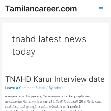
Skip
Tamilancareer.com
to
Main
content
Men
tnahd latest news
today
TNAHD Karur Interview date
Leave a Comment
/
Jobs
/ By
admin
கால்நடை பராமரிப்புத்துறையில் கால்நடை பராமரிப்பு உதவியாளர்
பதவிக்கான நேர்காணல் வரும் 21 ந் தேதி தொடங்கி 26 ந் தேதி வரை
நடக்கிறது என்று கரூர் மாவட்ட கலெக்டர் த.பிரபுசங்கர்