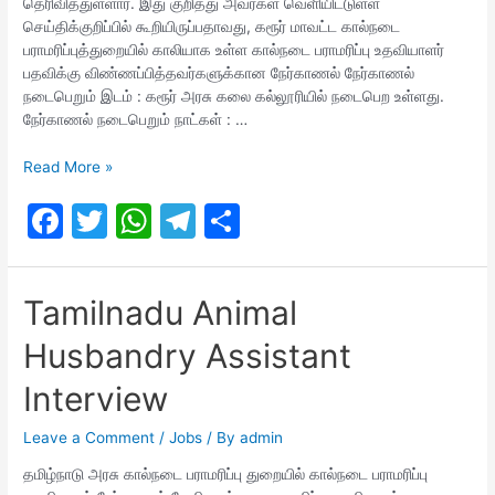
தெரிவித்துள்ளார். இது குறித்து அவர்கள் வெளியிட்டுள்ள
செய்திக்குறிப்பில் கூறியிருப்பதாவது, கரூர் மாவட்ட கால்நடை
பராமரிப்புத்துறையில் காலியாக உள்ள கால்நடை பராமரிப்பு உதவியாளர்
பதவிக்கு விண்ணப்பித்தவர்களுக்கான நேர்காணல் நேர்காணல்
நடைபெறும் இடம் : கரூர் அரசு கலை கல்லூரியில் நடைபெற உள்ளது.
நேர்காணல் நடைபெறும் நாட்கள் : …
TNAHD
Read More »
Karur
F
T
W
T
S
Interview
date
a
w
h
el
h
c
itt
at
e
ar
Tamilnadu Animal
e
er
s
gr
e
Husbandry Assistant
b
A
a
o
p
m
Interview
o
p
Leave a Comment
/
Jobs
/ By
admin
k
தமிழ்நாடு அரசு கால்நடை பராமரிப்பு துறையில் கால்நடை பராமரிப்பு