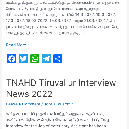
k
பதவிக்கு திருவாரூர் மாவட்டத்திலிருந்து விண்ணப்பித்த வர்களுக்கான
நேர்காணல் தேர்வு திருவாரூர் வேளாண்மை ஒழுங்குமுறை
விற்பனைக்கூட வளாகம் என்ற முகவரியில் 14.3.2022, 16.3.2022,
17.3.2022, 18.03.2022, 19.03.2022 மற்றும் 21.03.2022 ஆகிய
நாட்களில் தினமும் காலை 9 மணிமுதல் மாலை 5 மணிவரை நடைபெற
உள்ளது. தகுதியுள்ள விண்ணப்ப தாரர்களுக்கு …
TNAHD
Read More »
Interview
F
T
W
T
S
Date
Out..!
a
w
h
el
h
c
itt
at
e
ar
TNAHD Tiruvallur Interview
e
er
s
gr
e
News 2022
b
A
a
o
p
m
Leave a Comment
/
Jobs
/ By
admin
o
p
கால்நடை பராமரிப்பு உதவியாளர் மற்றும் அலுவலக உதவியாளர்
பணிக்கான நேர்காணல் தற்காலிகமாக ஒத்தி வைக்கப்படுகிறது.
k
Interview for the Job of Veterinary Assistant has been