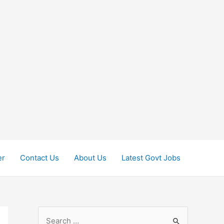
er
Contact Us
About Us
Latest Govt Jobs
S