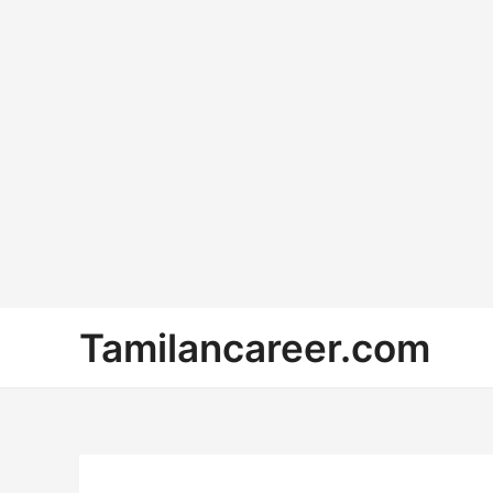
Skip
Tamilancareer.com
to
content