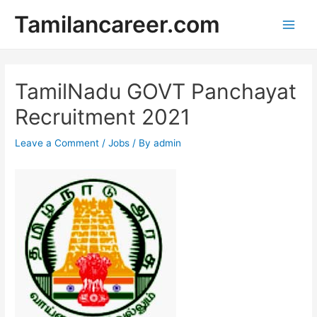
Skip
Tamilancareer.com
to
Main
content
Men
TamilNadu GOVT Panchayat
Recruitment 2021
Leave a Comment
/
Jobs
/ By
admin