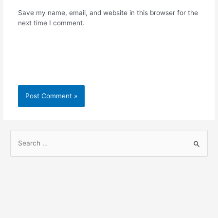
Save my name, email, and website in this browser for the
next time I comment.
S
e
a
r
c
h
f