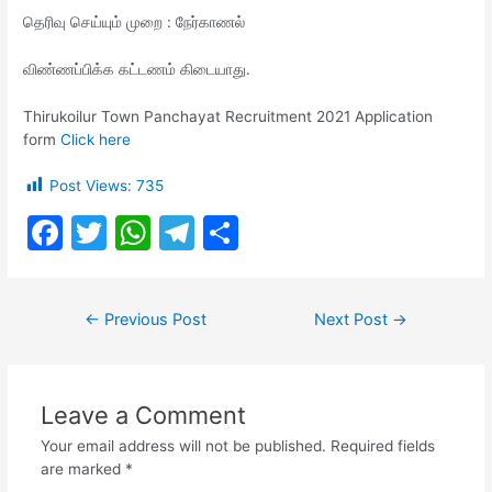
தெரிவு செய்யும் முறை : நேர்காணல்
விண்ணப்பிக்க கட்டணம் கிடையாது.
Thirukoilur Town Panchayat Recruitment 2021 Application
form
Click here
Post Views:
735
F
T
W
T
S
a
w
h
el
h
c
itt
at
e
ar
Post
←
Previous Post
Next Post
→
e
er
s
gr
e
navigation
b
A
a
o
p
m
Leave a Comment
o
p
Your email address will not be published.
Required fields
k
are marked
*