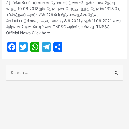
அடங்கிய மோட்டார் வாகன ஆய்வாளர் நிலை -2 பதவிக்கான தேர்வு
கடந்த 10.06.2018 இல் தேர்வு நடைபெற்றது. இந்த தேர்வில் 1328 பேர்
பங்கேற்றனர் அவர்களில் 226 பேர் நேர்காணலுக்கு தேர்வு
செய்யப்பட்டுள்ளனர். அவர்களுக்கு 8.6.2021 முதல் 11.06.2021 வரை
நேர்காணல் நடைபெறும் என TNPSC அறிவித்துள்ளது. TNPSC
Official News Click here
F
T
W
T
S
a
w
h
el
h
c
itt
at
e
ar
S
e
er
s
gr
e
e
b
A
a
a
o
p
m
r
o
p
c
h
k
f
o