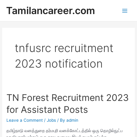
Skip
Tamilancareer.com
to
Main
content
Men
tnfusrc recruitment
2023 notification
TN Forest Recruitment 2023
for Assistant Posts
Leave a Comment
/
Jobs
/ By
admin
தமிழ்நாடு வனத்துறை தர்மபுரி வனக்கோட்டத்தில் ஒரு தொழில்நுட்ப
உதவியாளர் மற்றும் ஒரு தரவு நுழைவு இயக்குபவர் ஒப்பந்த