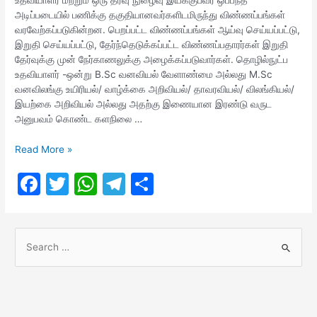
அடிப்படையில் பணிக்கு தகுதியானவர்களிடமிருந்து விண்ணப்பங்கள்
வரவேற்கப்படுகின்றன. பெறப்பட்ட விண்ணப்பங்கள் ஆய்வு செய்யப்பட்டு,
இறுதி செய்யப்பட்டு, தேர்ந்தெடுக்கப்பட்ட விண்ணப்பதாரர்கள் இறுதி
தேர்வுக்கு முன் நேர்காணலுக்கு அழைக்கப்படுவார்கள். தொழில்நுட்ப
உதவியாளர் -ஒன்று B.Sc வனவியல் வேளாண்மை அல்லது M.Sc
வனவிலங்கு உயிரியல்/ வாழ்க்கை அறிவியல்/ தாவரவியல்/ விலங்கியல்/
இயற்கை அறிவியல் அல்லது அதற்கு இணையான இரண்டு வருட
அனுபவம் கொண்ட களநிலை …
TN
Read More »
Forest
F
T
W
T
S
Recruitment
2023
a
w
h
el
h
for
c
itt
at
e
ar
Assistant
S
Posts
e
er
s
gr
e
e
b
A
a
a
o
p
m
r
c