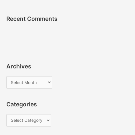
Recent Comments
Archives
A
r
c
Categories
h
i
C
v
a
e
t