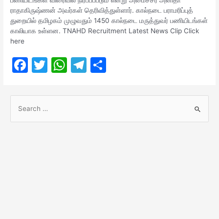
ராதாகிருஷ்ணன் அவர்கள் தெரிவித்துள்ளார். கால்நடை பராமரிப்புத்
துறையில் தமிழகம் முழுவதும் 1450 கால்நடை மருத்துவர் பணியிடங்கள்
காலியாக உள்ளன. TNAHD Recruitment Latest News Clip Click
here
F
T
W
T
S
a
w
h
el
h
c
itt
at
e
ar
S
e
er
s
gr
e
e
b
A
a
a
o
p
m
r
o
p
c
h
k
f
o
r