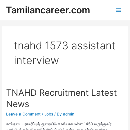
Skip
Tamilancareer.com
to
Main
content
Men
tnahd 1573 assistant
interview
TNAHD Recruitment Latest
News
Leave a Comment
/
Jobs
/ By
admin
கால்நடை பராமரிப்புத் துறையில் காலியாக உள்ள 1450 மருத்துவர்
பணியிடங்கள் விரைவில் நிரப்பப்படும் என்று அமைச்சர் அனிதா