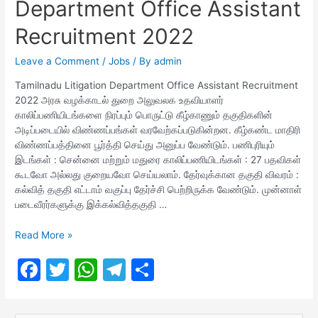
Department Office Assistant
Recruitment 2022
Leave a Comment
/
Jobs
/ By
admin
Tamilnadu Litigation Department Office Assistant Recruitment
2022 அரசு வழக்காடல் துறை அலுவலக உதவியாளர்
காலிப்பணியிடங்களை நிரப்பும் பொருட்டு கீழ்காணும் தகுதிகளின்
அடிப்படையில் விண்ணப்பங்கள் வரவேற்கப்படுகின்றன. கீழ்கண்ட மாதிரி
விண்ணப்பத்தினை பூர்த்தி செய்து அனுப்ப வேண்டும். பணிபுரியும்
இடங்கள் : சென்னை மற்றும் மதுரை காலிப்பணியிடங்கள் : 27 பதவிகள்
கூடவோ அல்லது குறையவோ செய்யலாம். தேர்வுக்கான தகுதி விவரம் :
கல்வித் தகுதி எட்டாம் வகுப்பு தேர்ச்சி பெற்றிருக்க வேண்டும். முன்னாள்
படைவீரர்களுக்கு இக்கல்வித்தகுதி …
Tamilnadu
Read More »
Litigation
F
T
W
T
S
Department
Office
a
w
h
el
h
Assistant
c
itt
at
e
ar
Recruitment