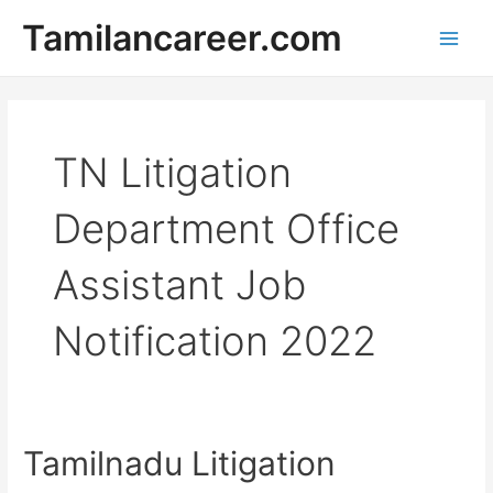
Skip
Tamilancareer.com
to
Main
content
Men
TN Litigation
Department Office
Assistant Job
Notification 2022
Tamilnadu Litigation