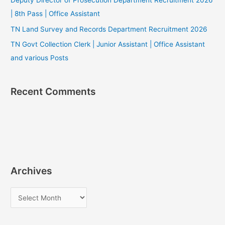
Deputy Director of Prosecution Department Recruitment 2026
| 8th Pass | Office Assistant
TN Land Survey and Records Department Recruitment 2026
TN Govt Collection Clerk | Junior Assistant | Office Assistant
and various Posts
Recent Comments
Archives
A
r
c