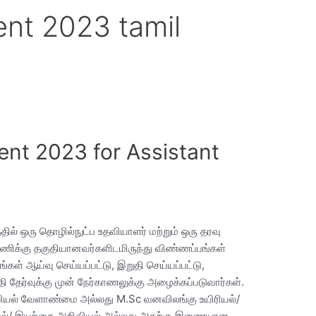
ent 2023 tamil
ent 2023 for Assistant
ில் ஒரு தொழில்நுட்ப உதவியாளர் மற்றும் ஒரு தரவு
 பணிக்கு தகுதியானவர்களிடமிருந்து விண்ணப்பங்கள்
கள் ஆய்வு செய்யப்பட்டு, இறுதி செய்யப்பட்டு,
தி தேர்வுக்கு முன் நேர்காணலுக்கு அழைக்கப்படுவார்கள்.
வியல் வேளாண்மை அல்லது M.Sc வனவிலங்கு உயிரியல்/
கியல்/ இயற்கை அறிவியல் அல்லது அதற்கு இணையான