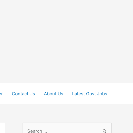
er
Contact Us
About Us
Latest Govt Jobs
S