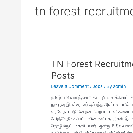
tn forest recruitm
TN Forest Recruitm
Posts
Leave a Comment
/
Jobs
/ By
admin
தமிழ்நாடு வனத்துறை தர்மபுரி வனக்கோட்டத்த
நுழைவு இயக்குபவர் ஒப்பந்த அடிப்படையில்
வரவேற்கப்படுகின்றன. பெறப்பட்ட விண்ணப்பங்
தேர்ந்தெடுக்கப்பட்ட விண்ணப்பதாரர்கள் இறு
தொழில்நுட்ப உதவியாளர் -ஒன்று B.Sc வன
வாழ்க்கை அறிவியல்/ தாவரவியல்/ விலங்