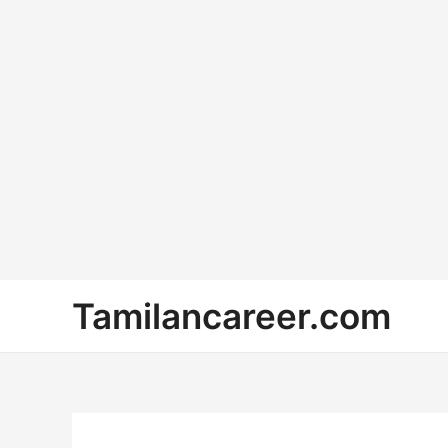
Skip
Tamilancareer.com
to
content