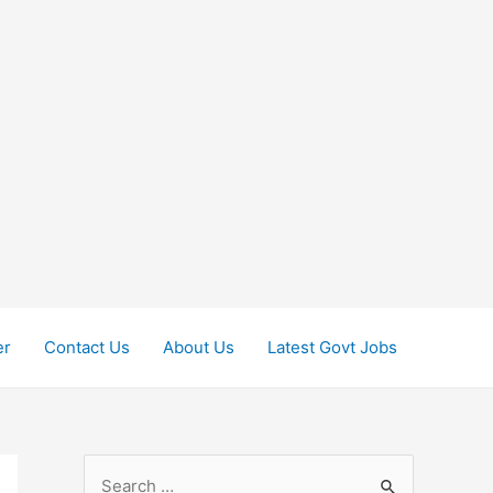
er
Contact Us
About Us
Latest Govt Jobs
S