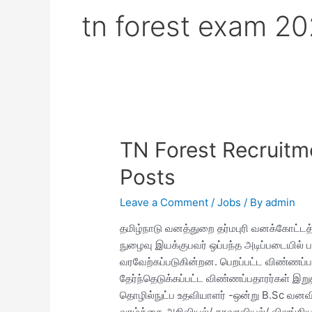
tn forest exam 2
TN Forest Recruitm
Posts
Leave a Comment
/
Jobs
/ By
admin
தமிழ்நாடு வனத்துறை தர்மபுரி வனக்கோட்டத்த
நுழைவு இயக்குபவர் ஒப்பந்த அடிப்படையில்
வரவேற்கப்படுகின்றன. பெறப்பட்ட விண்ணப்பங்
தேர்ந்தெடுக்கப்பட்ட விண்ணப்பதாரர்கள் இறு
தொழில்நுட்ப உதவியாளர் -ஒன்று B.Sc வன
வாழ்க்கை அறிவியல்/ தாவரவியல்/ விலங்