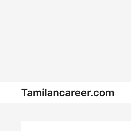
Skip
Tamilancareer.com
to
content