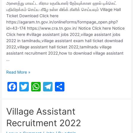
o
p
அனைத்து மாவட்ட கிராம உதவியாளர் தேர்வுக்கான ஹால் டிக்கெட்
பதிவிறக்கம் செய்ய கீழே உள்ள லிங்க் கிளிக் செய்யவும் Village Hall
k
Ticket Download Click here
https://agaram.tn.gov.in/onlineforms/formpage_open.php?
id=43-174 https://www.cra.tn.gov.in/ Notice Click here Notice
Click here #village assistant jobs 2022,village assistant jobs
2022 in tamilnadu,village assistant exam hall ticket download
2022,village assistant hall ticket 2022,tamilnadu village
assistant recruitment 2022,how to download village assistant
…
TN
Read More »
Village
F
T
W
T
S
Assistant
Hall
a
w
h
el
h
Ticket
c
itt
at
e
ar
Download
Village Assistant
2022
e
er
s
gr
e
Recruitment 2022
b
A
a