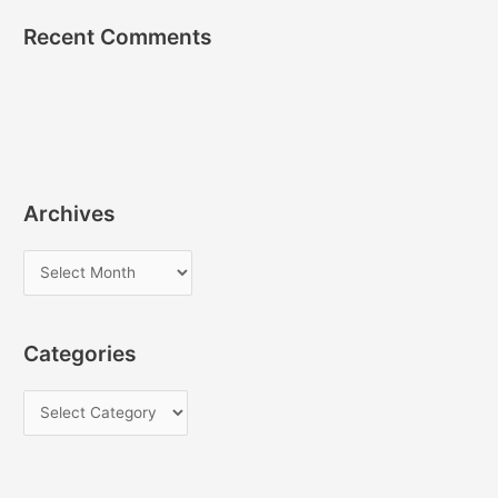
Recent Comments
Archives
A
r
c
Categories
h
i
C
v
a
e
t
s
e