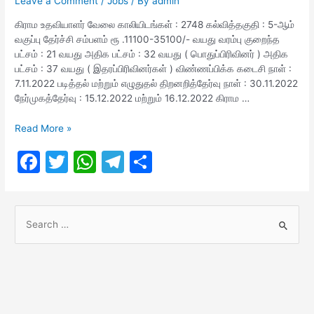
o
p
m
Leave a Comment
/
Jobs
/ By
admin
o
p
கிராம உதவியாளர் வேலை காலியிடங்கள் : 2748 கல்வித்தகுதி : 5-ஆம்
வகுப்பு தேர்ச்சி சம்பளம் ரூ .11100-35100/- வயது வரம்பு குறைந்த
k
பட்சம் : 21 வயது அதிக பட்சம் : 32 வயது ( பொதுப்பிரிவினர் ) அதிக
பட்சம் : 37 வயது ( இதரப்பிரிவினர்கள் ) விண்ணப்பிக்க கடைசி நாள் :
7.11.2022 படித்தல் மற்றும் எழுதுதல் திறனறித்தேர்வு நாள் : 30.11.2022
நேர்முகத்தேர்வு : 15.12.2022 மற்றும் 16.12.2022 கிராம …
Village
Read More »
Assistant
F
T
W
T
S
Recruitment
2022
a
w
h
el
h
c
itt
at
e
ar
S
e
er
s
gr
e
e
b
A
a
a
o
p
m
r
o
p
c
h