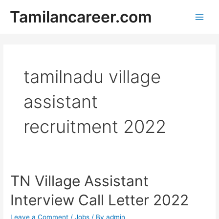
Skip
Tamilancareer.com
to
Main
content
Men
tamilnadu village
assistant
recruitment 2022
TN Village Assistant
Interview Call Letter 2022
Leave a Comment
/
Jobs
/ By
admin