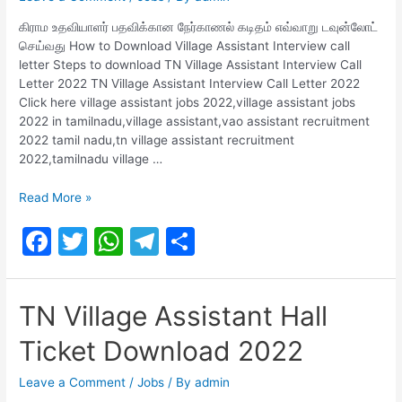
கிராம உதவியாளர் பதவிக்கான நேர்காணல் கடிதம் எவ்வாறு டவுன்லோட்
செய்வது How to Download Village Assistant Interview call
letter Steps to download TN Village Assistant Interview Call
Letter 2022 TN Village Assistant Interview Call Letter 2022
Click here village assistant jobs 2022,village assistant jobs
2022 in tamilnadu,village assistant,vao assistant recruitment
2022 tamil nadu,tn village assistant recruitment
2022,tamilnadu village …
TN
Read More »
Village
F
T
W
T
S
Assistant
Interview
a
w
h
el
h
Call
c
itt
at
e
ar
Letter
TN Village Assistant Hall
2022
e
er
s
gr
e
Ticket Download 2022
b
A
a
o
p
m
Leave a Comment
/
Jobs
/ By
admin