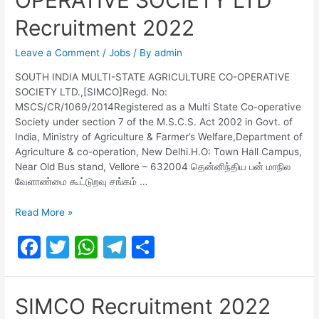
OPERATIVE SOCIETY LTD
Recruitment 2022
Leave a Comment
/
Jobs
/ By
admin
SOUTH INDIA MULTI-STATE AGRICULTURE CO-OPERATIVE
SOCIETY LTD.,[SIMCO]Regd. No:
MSCS/CR/1069/2014Registered as a Multi State Co-operative
Society under section 7 of the M.S.C.S. Act 2002 in Govt. of
India, Ministry of Agriculture & Farmer’s Welfare,Department of
Agriculture & co-operation, New Delhi.H.O: Town Hall Campus,
Near Old Bus stand, Vellore – 632004 தென்னிந்திய பன் மாநில
வேளாண்மை கூட்டுறவு சங்கம் …
SOUTH
Read More »
INDIA
F
T
W
T
S
MULTI-
STATE
a
w
h
el
h
AGRICULTURE
c
itt
at
e
ar
CO-
SIMCO Recruitment 2022
OPERATIVE
e
er
s
gr
e
SOCIETY