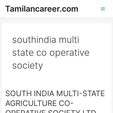
Skip
Tamilancareer.com
to
Main
content
Men
southindia multi
state co operative
society
SOUTH INDIA MULTI-STATE
AGRICULTURE CO-