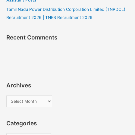
Assistant Posts
Tamil Nadu Power Distribution Corporation Limited (TNPDCL)
Recruitment 2026 | TNEB Recruitment 2026
Recent Comments
Archives
A
r
c
Categories
h
i