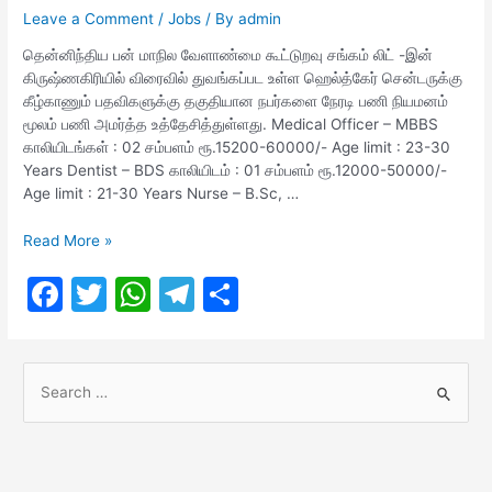
b
A
a
Leave a Comment
/
Jobs
/ By
admin
LTD
Recruitment
o
p
m
தென்னிந்திய பன் மாநில வேளாண்மை கூட்டுறவு சங்கம் லிட் -இன்
2022
கிருஷ்ணகிரியில் விரைவில் துவங்கப்பட உள்ள ஹெல்த்கேர் சென்டருக்கு
o
p
கீழ்காணும் பதவிகளுக்கு தகுதியான நபர்களை நேரடி பணி நியமனம்
k
மூலம் பணி அமர்த்த உத்தேசித்துள்ளது. Medical Officer – MBBS
காலியிடங்கள் : 02 சம்பளம் ரூ.15200-60000/- Age limit : 23-30
Years Dentist – BDS காலியிடம் : 01 சம்பளம் ரூ.12000-50000/-
Age limit : 21-30 Years Nurse – B.Sc, …
SIMCO
Read More »
Recruitment
F
T
W
T
S
2022
a
w
h
el
h
c
itt
at
e
ar
S
e
er
s
gr
e
e
b
A
a
a
o
p
m
r