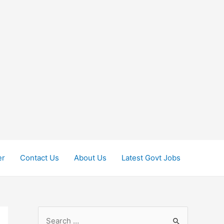
er
Contact Us
About Us
Latest Govt Jobs
S