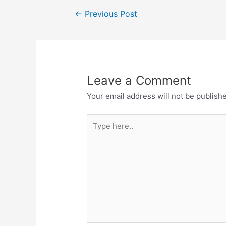
b
A
a
Post
o
p
m
←
Previous Post
navigation
o
p
k
Leave a Comment
Your email address will not be publish
Type
here..