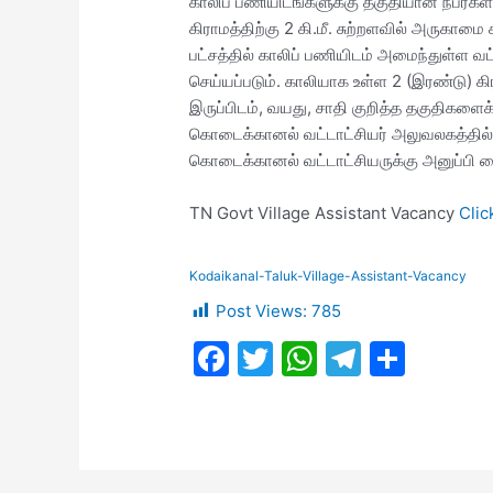
காலிப் பணியிடங்களுக்கு தகுதியான நபர்கள்
கிராமத்திற்கு 2 கி.மீ. சுற்றளவில் அருகாம
பட்சத்தில் காலிப் பணியிடம் அமைந்துள்ள வ
செய்யப்படும். காலியாக உள்ள 2 (இரண்டு) க
இருப்பிடம், வயது, சாதி குறித்த தகுதி
கொடைக்கானல் வட்டாட்சியர் அலுவலகத்தில்
கொடைக்கானல் வட்டாட்சியருக்கு அனுப்பி வ
TN Govt Village Assistant Vacancy
Clic
Kodaikanal-Taluk-Village-Assistant-Vacancy
Post Views:
785
F
T
W
T
S
a
w
h
el
h
c
itt
at
e
ar
e
er
s
gr
e