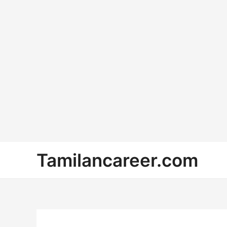
Skip
Tamilancareer.com
to
content