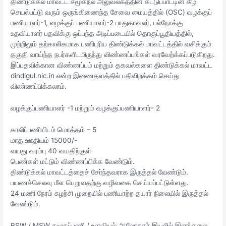
திண்டுக்கல் மாவட்ட சமூகநல அலுவலகத்தின் கட்டுப்பாட்டின் கீழ்
செயல்பட்டு வரும் ஒருங்கிணைந்த சேவை மையத்தில் (OSC) வழக்குப்
பணியாளர்-1, வழக்குப் பணியாளர்-2 பாதுகாவலர், பல்நோக்கு
உதவியாளர் பதவிக்கு ஒப்பந்த அடிப்படையில் தொகுப்பூதியத்தில்,
முற்றிலும் தற்காலிகமாக பணிபுரிய திண்டுக்கல் மாவட்டத்தில் வசிக்கும்
தகுதி வாய்ந்த நபர்களிடமிருந்து விண்ணப்பங்கள் வரவேற்க்கப்படுகிறது.
இப்பதவிக்கான விண்ணப்பம் மற்றும் தகவல்களை திண்டுக்கல் மாவட்ட
dindigul.nic.in என்ற இணைதளத்தில் பதிவிறக்கம் செய்து
விண்ணப்பிக்கலாம்.
வழக்குப்பணியாளர் -1 மற்றும் வழக்குப்பணியாளர்- 2
காலிப்பணியிடம் மொத்தம் – 5
மாத ஊதியம் 15000/-
வயது வரம்பு 40 வயதிற்குள்
பெண்கள் மட்டும் விண்ணப்பிக்க வேண்டும்.
திண்டுக்கல் மாவட்டத்தைச் சேர்ந்தவராக இருத்தல் வேண்டும்.
பயணச்செலவு மீள பெறுவதற்கு வழிவகை செய்யப்பட்டுள்ளது.
24 மணி நேரம் சுழற்சி முறையில் பணியாற்ற தயார் நிலையில் இருத்தல்
வேண்டும்.
BSW / MSW சமூகப்பணி / உளவியல் ஆலோசகர் இயலில் இளங்கலை