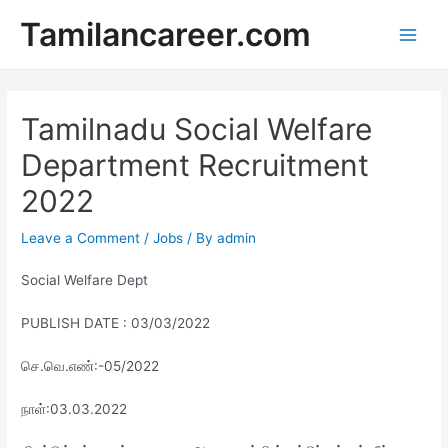
Skip
Tamilancareer.com
to
Main
content
Men
Tamilnadu Social Welfare
Department Recruitment
2022
Leave a Comment
/
Jobs
/ By
admin
Social Welfare Dept
PUBLISH DATE : 03/03/2022
செ.வெ.எண்:-05/2022
நாள்:03.03.2022