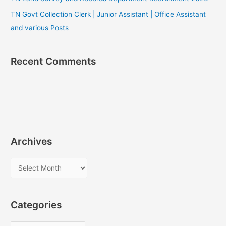
TN Govt Collection Clerk | Junior Assistant | Office Assistant
and various Posts
Recent Comments
Archives
A
r
c
Categories
h
i