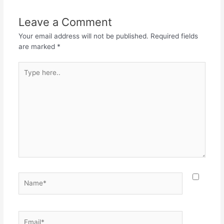
b
A
a
o
p
m
Leave a Comment
o
p
Your email address will not be published.
Required fields
k
are marked
*
Type
here..
Name*
Email*