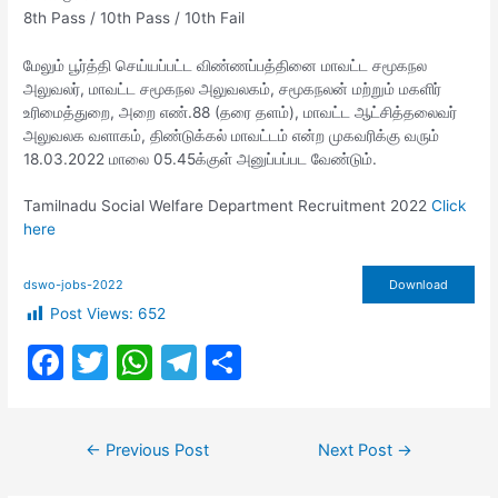
8th Pass / 10th Pass / 10th Fail
மேலும் பூர்த்தி செய்யப்பட்ட விண்ணப்பத்தினை மாவட்ட சமூகநல
அலுவலர், மாவட்ட சமூகநல அலுவலகம், சமூகநலன் மற்றும் மகளிர்
உரிமைத்துறை, அறை எண்.88 (தரை தளம்), மாவட்ட ஆட்சித்தலைவர்
அலுவலக வளாகம், திண்டுக்கல் மாவட்டம் என்ற முகவரிக்கு வரும்
18.03.2022 மாலை 05.45க்குள் அனுப்பப்பட வேண்டும்.
Tamilnadu Social Welfare Department Recruitment 2022
Click
here
dswo-jobs-2022
Download
Post Views:
652
F
T
W
T
S
a
w
h
el
h
c
itt
at
e
ar
Post
←
Previous Post
Next Post
→
e
er
s
gr
e
navigation