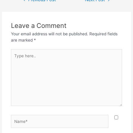
e
er
s
gr
e
navigation
b
A
a
o
p
m
Leave a Comment
o
p
Your email address will not be published.
Required fields
k
are marked
*
Type
here..
Name*