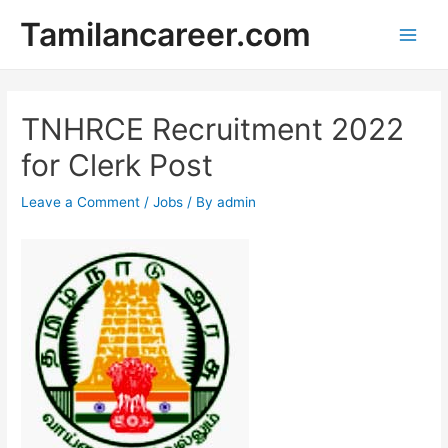
Skip
Tamilancareer.com
to
Main
content
Men
TNHRCE Recruitment 2022
for Clerk Post
Leave a Comment
/
Jobs
/ By
admin