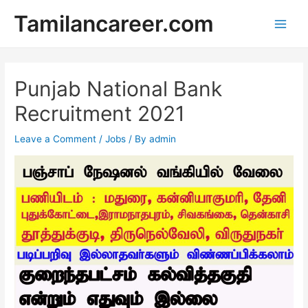
Skip
Tamilancareer.com
to
Main
content
Men
Punjab National Bank
Recruitment 2021
Leave a Comment
/
Jobs
/ By
admin