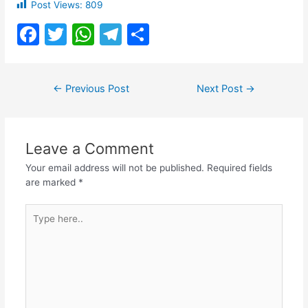
Post Views:
809
F
T
W
T
S
a
w
h
el
h
c
itt
at
e
ar
Post
←
Previous Post
Next Post
→
e
er
s
gr
e
navigation
b
A
a
o
p
m
Leave a Comment
o
p
Your email address will not be published.
Required fields
k
are marked
*
Type
here..