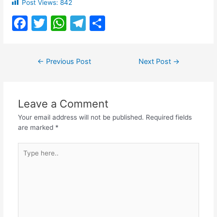
Post Views:
842
F
T
W
T
S
a
w
h
el
h
c
itt
at
e
ar
Post
←
Previous Post
Next Post
→
e
er
s
gr
e
navigation
b
A
a
o
p
m
Leave a Comment
o
p
Your email address will not be published.
Required fields
k
are marked
*
Type
here..