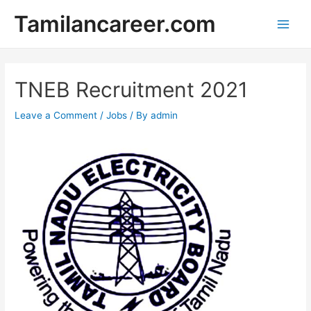
Skip
Tamilancareer.com
to
Main
content
Men
TNEB Recruitment 2021
Leave a Comment
/
Jobs
/ By
admin