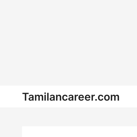
Skip
Tamilancareer.com
to
content