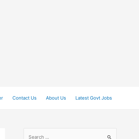
er
Contact Us
About Us
Latest Govt Jobs
S