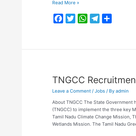
TN
Read More »
GOVT
F
T
W
T
S
Conductor
and
a
w
h
el
h
Various
c
itt
at
e
ar
Posts
e
er
s
gr
e
b
A
a
o
p
m
o
p
TNGCC Recruitmen
k
Leave a Comment
/
Jobs
/ By
admin
About TNGCC The State Government ha
(TNGCC) to implement the three key Mi
Tamil Nadu Climate Change Mission, T
Wetlands Mission. The Tamil Nadu Gre