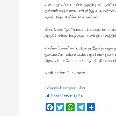
வரையறுக்கப்பட்ட கல்வி தகுதியுடன் ஆசிரியர் த
தன்னார்வலர்களாக பணிபுரிந்து வருபவர்கள் 
தகுதி தேர்வு தேர்ச்சி பெற்றவர்கள்.
இடைநிலை ஆசிரியர்கள் நியமனத்தில் பட்டிய
அருகில் உள்ளவர்களுக்கும் பணி நியமனத்தில்
விண்ணப்பதாரர்களிடமிருந்து இருந்து எழுத
மூலமாகவோ உரிய கல்வித் தகுதி சான்றுடன் க
அலுவலரிடம் செப்டம்பர்-5 ஆம் தேதி மாலை 5 
Notification
Click here
ஆதிதிராவிடர்-நலத்துறை-பள்ளி
Post Views:
1,054
F
T
W
T
S
a
w
h
el
h