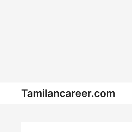
Skip
Tamilancareer.com
to
content