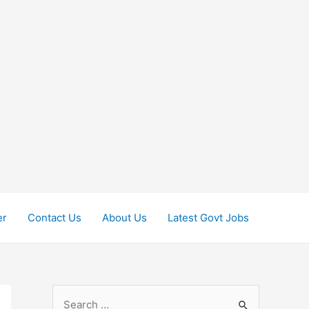
er
Contact Us
About Us
Latest Govt Jobs
S