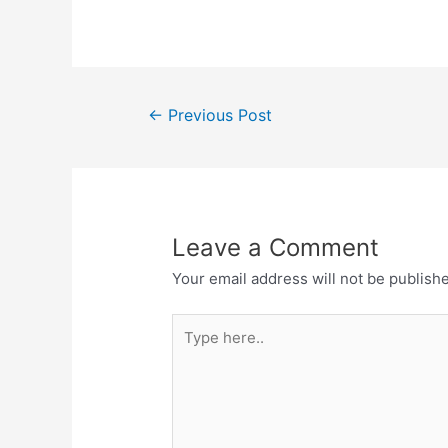
c
itt
at
e
ar
e
er
s
gr
e
b
A
a
Post
o
p
m
←
Previous Post
navigation
o
p
k
Leave a Comment
Your email address will not be publish
Type
here..