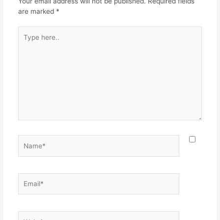
Your email address will not be published.
Required fields
k
are marked
*
Type
here..
Name*
Email*
Website