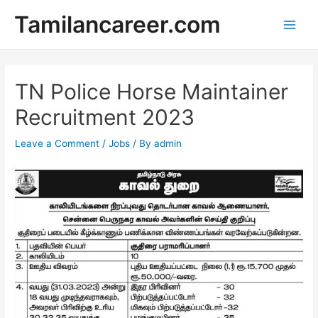
Skip
Tamilancareer.com
to
Main
content
Men
TN Police Horse Maintainer
Recruitment 2023
Leave a Comment
/
Jobs
/ By
admin