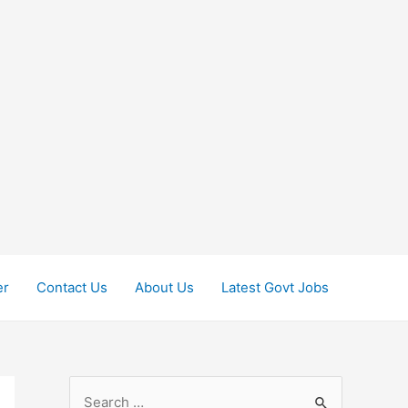
er
Contact Us
About Us
Latest Govt Jobs
S