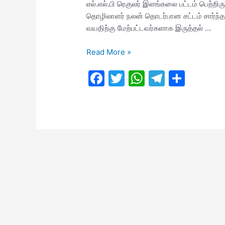
எல்.எல்.பி ரெகுலர் இளங்கலை பட்டம் பெற்றிர
தொழிலாளர் நலன் தொடர்பான சட்டம் சார்ந்த
வயதிற்கு மேற்பட்டவர்களாக இருத்தல் …
TN
Read More »
District
F
T
W
T
S
Child
Protection
a
w
h
el
h
Office
c
itt
at
e
ar
Recruitment
e
er
s
gr
e
2022
b
A
a
o
p
m
o
p
k